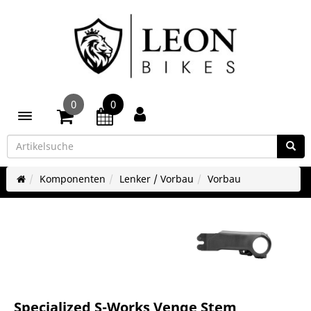
0
0
Toggle navigation
Komponenten
Lenker / Vorbau
Vorbau
Specialized S-Works Venge Stem