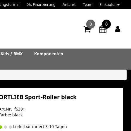
ungstermin
0% Finanzierung
Anfahrt
Team
Einkaufen
0
0
Kids / BMX
Komponenten
ORTLIEB Sport-Roller black
Art.Nr. f6301
Farbe: black
Lieferbar innert 3-10 Tagen