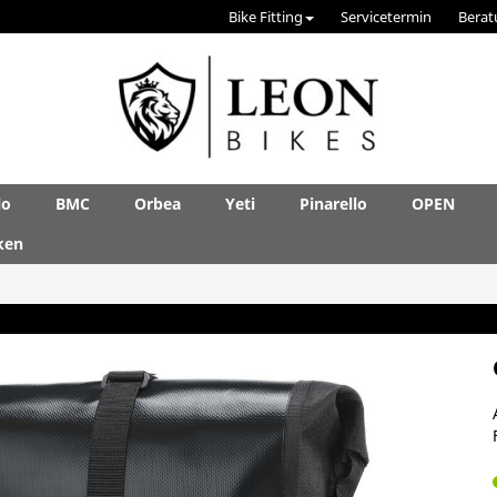
Bike Fitting
Servicetermin
Berat
lo
BMC
Orbea
Yeti
Pinarello
OPEN
ken