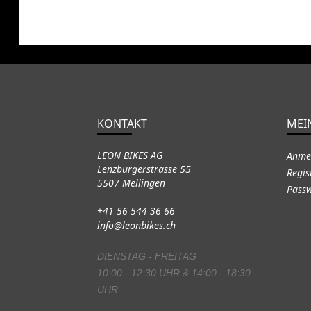
KONTAKT
MEI
LEON BIKES AG
Anme
Lenzburgerstrasse 55
Regis
5507 Mellingen
Passw
+41 56 544 36 66
info@leonbikes.ch
DIENSTAG - FREITAG
10:00 - 12:30 UHR & 14:00 - 18:30
UHR