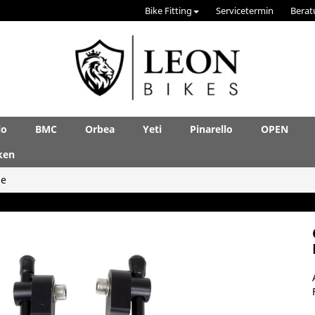
Bike Fitting
Servicetermin
Berat
lo
BMC
Orbea
Yeti
Pinarello
OPEN
ken
le