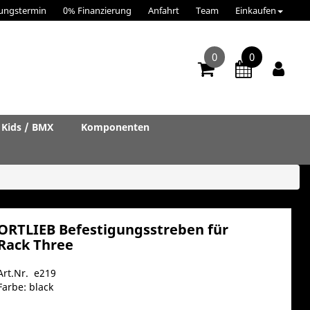
ungstermin
0% Finanzierung
Anfahrt
Team
Einkaufen
0
0
Kids / BMX
Komponenten
ORTLIEB Befestigungsstreben für
Rack Three
Art.Nr. e219
Farbe: black