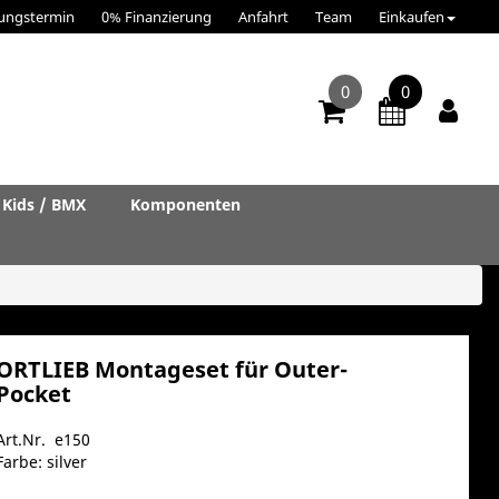
ungstermin
0% Finanzierung
Anfahrt
Team
Einkaufen
0
0
Kids / BMX
Komponenten
ORTLIEB Montageset für Outer-
Pocket
Art.Nr. e150
Farbe: silver