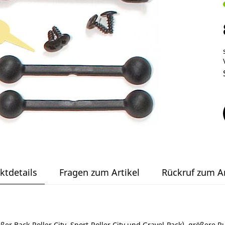
ktdetails
Fragen zum Artikel
Rückruf zum Ar
ßer Back-Roller City, Sport-Roller City und Gravel-Pack), größere 