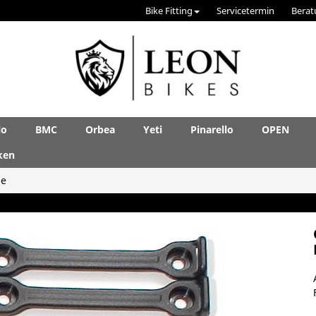
Bike Fitting
Servicetermin
Berat
lo
BMC
Orbea
Yeti
Pinarello
OPEN
ken
le