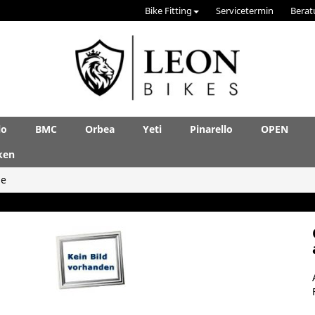
Bike Fitting
Servicetermin
Berat
lo
BMC
Orbea
Yeti
Pinarello
OPEN
ken
le