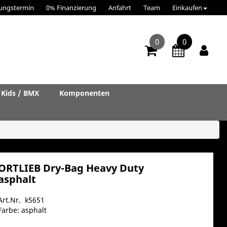
ungstermin
0% Finanzierung
Anfahrt
Team
Einkaufen
0
0
Kids / BMX
Komponenten
ORTLIEB Dry-Bag Heavy Duty
asphalt
Art.Nr. k5651
Farbe: asphalt