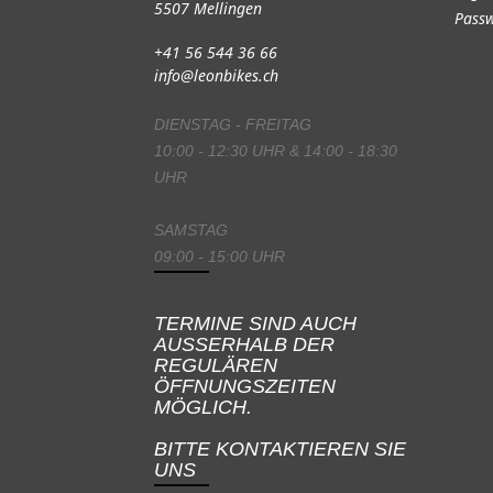
5507 Mellingen
Passw
+41 56 544 36 66
info@leonbikes.ch
DIENSTAG - FREITAG
10:00 - 12:30 UHR & 14:00 - 18:30
UHR
SAMSTAG
09:00 - 15:00 UHR
TERMINE SIND AUCH
AUSSERHALB DER
REGULÄREN
ÖFFNUNGSZEITEN
MÖGLICH.
BITTE KONTAKTIEREN SIE
UNS