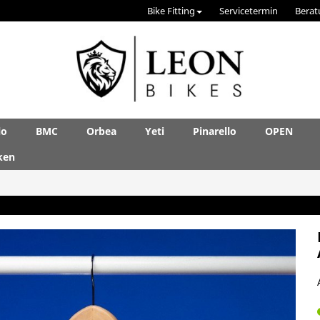
Bike Fitting
Servicetermin
Berat
lo
BMC
Orbea
Yeti
Pinarello
OPEN
ken