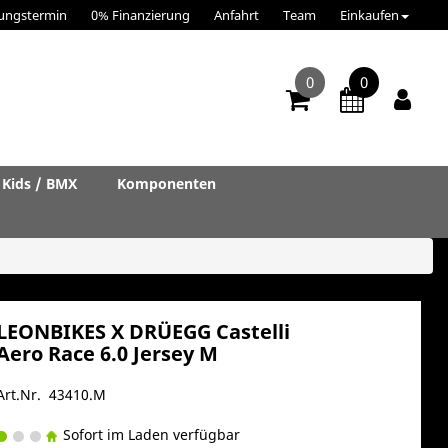
ungstermin
0% Finanzierung
Anfahrt
Team
Einkaufen
0
0
Kids / BMX
Komponenten
LEONBIKES X DRÜEGG Castelli
Aero Race 6.0 Jersey M
Art.Nr. 43410.M
Sofort im Laden verfügbar