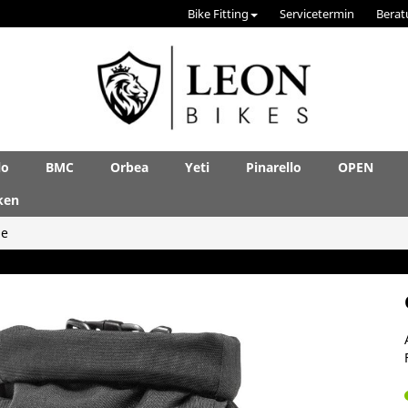
Bike Fitting
Servicetermin
Berat
lo
BMC
Orbea
Yeti
Pinarello
OPEN
ken
le