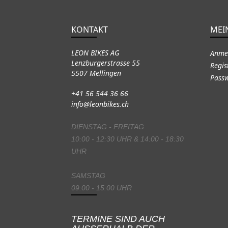
KONTAKT
MEI
LEON BIKES AG
Anme
Lenzburgerstrasse 55
Regis
5507 Mellingen
Passw
+41 56 544 36 66
info@leonbikes.ch
DIENSTAG - FREITAG
10:00 - 12:30 UHR & 14:00 - 18:30
UHR
SAMSTAG
09:00 - 15:00 UHR
TERMINE SIND AUCH