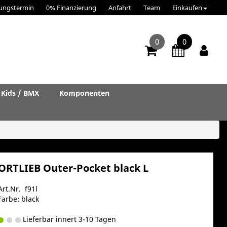
ungstermin
0% Finanzierung
Anfahrt
Team
Einkaufen
0
0
Kids / BMX
Komponenten
ORTLIEB Outer-Pocket black L
Art.Nr. f91l
Farbe: black
Lieferbar innert 3-10 Tagen