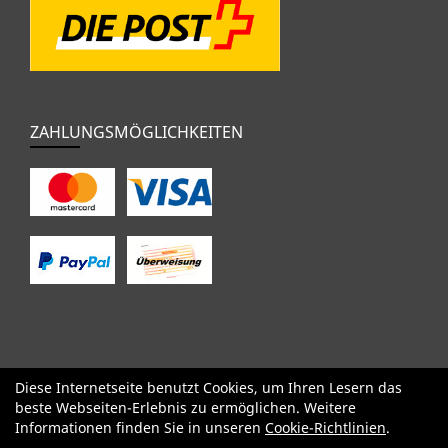
ZAHLUNGSMÖGLICHKEITEN
Diese Internetseite benutzt Cookies, um Ihren Lesern das
SALE
Specialized
Factor
Cervélo
BMC
Orbea
Yeti
beste Webseiten-Erlebnis zu ermöglichen. Weitere
Pinarello
OPEN
Kids / BMX
Komponenten
Bekleidung
Informationen finden Sie in unseren
Cookie-Richtlinien
.
Zubehör
Sale