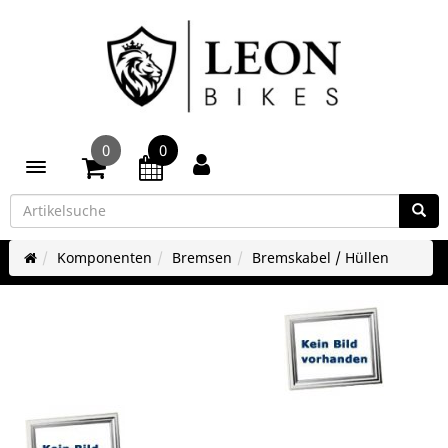
0
0
Toggle navigation
Komponenten
Bremsen
Bremskabel / Hüllen