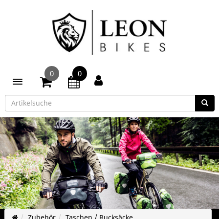
0
0
Toggle navigation
Zubehör
Taschen / Rucksäcke