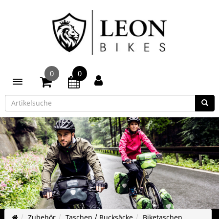
0
0
Toggle navigation
Zubehör
Taschen / Rucksäcke
Biketaschen