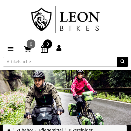
0
0
Toggle navigation
Zubehör
Pflegemittel
Bikereiniger