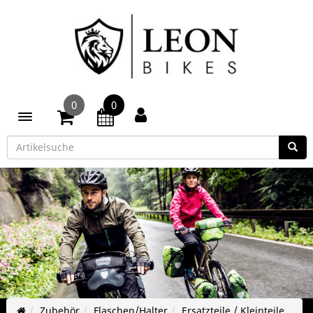
0
0
Toggle navigation
Zubehör
Flaschen/Halter
Ersatzteile / Kleinteile