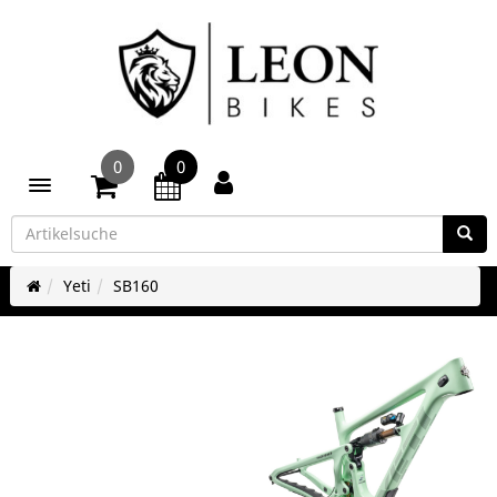
0
0
Toggle navigation
Yeti
SB160