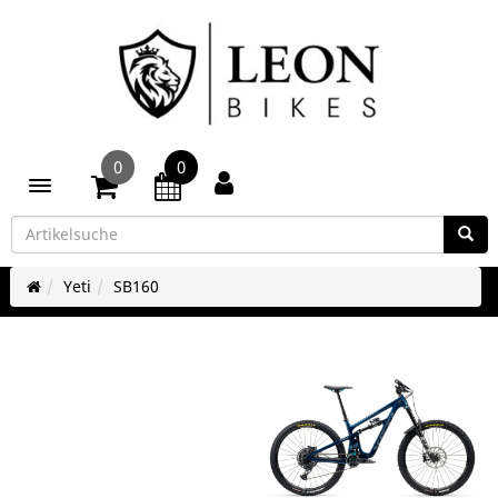
0
0
Toggle navigation
Yeti
SB160