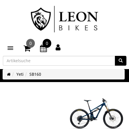
0
0
Toggle navigation
Yeti
SB160