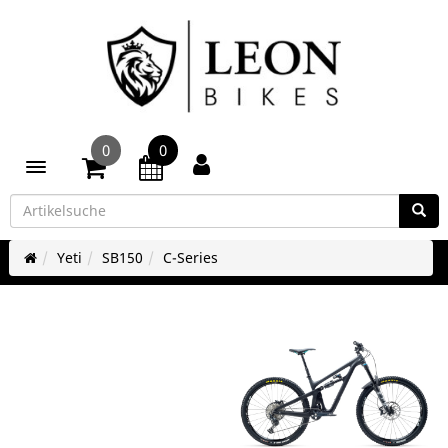
0
0
Toggle navigation
Yeti
SB150
C-Series