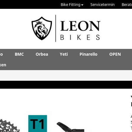
Bike Fitting
Servicetermin
Berat
lo
BMC
Orbea
Yeti
Pinarello
OPEN
ken