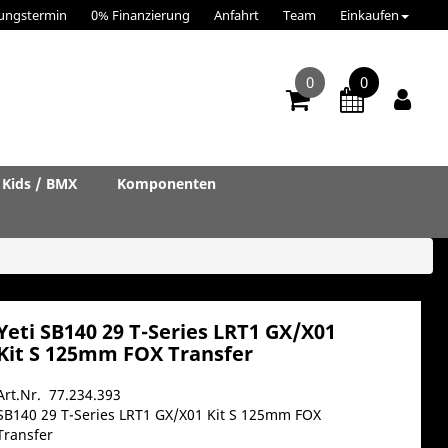
ungstermin
0% Finanzierung
Anfahrt
Team
Einkaufen
0
0
Kids / BMX
Komponenten
Yeti SB140 29 T-Series LRT1 GX/X01
Kit S 125mm FOX Transfer
Art.Nr. 77.234.393
SB140 29 T-Series LRT1 GX/X01 Kit S 125mm FOX
Transfer