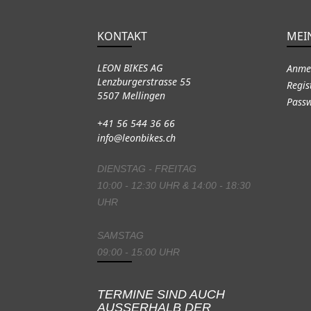
KONTAKT
MEI
LEON BIKES AG
Anme
Lenzburgerstrasse 55
Regis
5507 Mellingen
Passw
+41 56 544 36 66
info@leonbikes.ch
DIENSTAG - FREITAG
10:00 - 12:30 UHR & 14:00 - 18:30
UHR
SAMSTAG
09:00 - 15:00 UHR
TERMINE SIND AUCH
AUSSERHALB DER