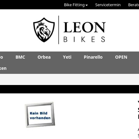
Bike Fitting
Servicetermin
Berat
lo
BMC
Orbea
Yeti
Pinarello
OPEN
ken