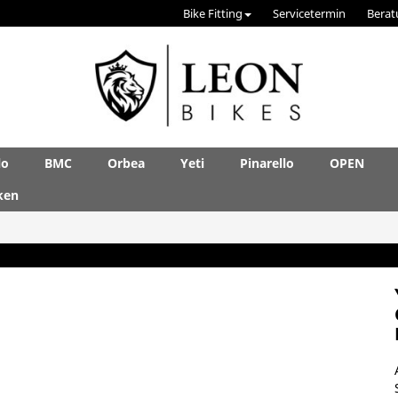
Bike Fitting
Servicetermin
Berat
lo
BMC
Orbea
Yeti
Pinarello
OPEN
ken