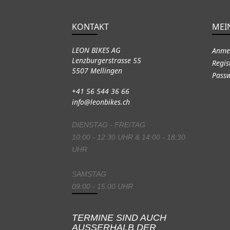
KONTAKT
MEI
LEON BIKES AG
Anme
Lenzburgerstrasse 55
Regis
5507 Mellingen
Passw
+41 56 544 36 66
info@leonbikes.ch
DIENSTAG - FREITAG
10:00 - 12:30 UHR & 14:00 - 18:30
UHR
SAMSTAG
09:00 - 15:00 UHR
TERMINE SIND AUCH
AUSSERHALB DER