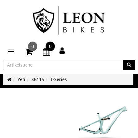
0
0
Toggle navigation
Yeti
SB115
T-Series