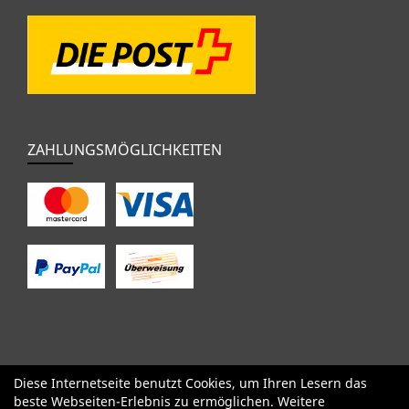
ZAHLUNGSMÖGLICHKEITEN
Diese Internetseite benutzt Cookies, um Ihren Lesern das
SALE
Specialized
Factor
Cervélo
BMC
Orbea
Yeti
beste Webseiten-Erlebnis zu ermöglichen. Weitere