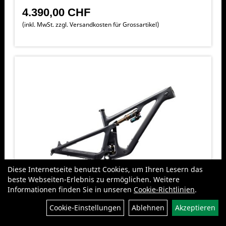
4.390,00 CHF
(inkl. MwSt. zzgl.
Versandkosten für Grossartikel
)
Diese Internetseite benutzt Cookies, um Ihren Lesern das
beste Webseiten-Erlebnis zu ermöglichen. Weitere
Informationen finden Sie in unseren
Cookie-Richtlinien
.
Yeti SB140 29 T-Series Frame S Raw,
Filter
w/FOX Float DPS Factory Raw S
Cookie-Einstellungen
Ablehnen
Akzeptieren
SB140 29 T-Series Frame S Raw, w/FOX Float DPS Factory