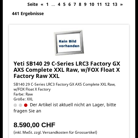
Seite
«
1
...
4
5
6
7
8
9
10
11
12
13
»
441 Ergebnisse
Yeti SB140 29 C-Series LRC3 Factory GX
AXS Complete XXL Raw, w/FOX Float X
Factory Raw XXL
SB140 29 C-Series LRC3 Factory GX AXS Complete XXL Raw,
w/FOX Float X Factory
Farbe: Raw
Größe: XXL
Der Artikel ist aktuell nicht an Lager, bitte
fragen Sie an
8.590,00 CHF
(inkl. MwSt. zzgl.
Versandkosten für Grossartikel
)