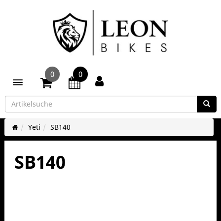
0
0
Toggle navigation
Yeti
SB140
SB140