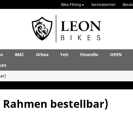
Bike Fitting
Servicetermin
Berat
lo
BMC
Orbea
Yeti
Pinarello
OPEN
ken
ar)
m Rahmen bestellbar)