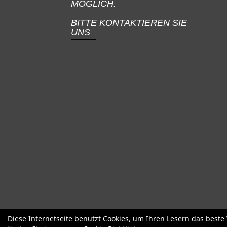
MÖGLICH.
BITTE KONTAKTIEREN SIE
UNS
SALE
Specialized
Factor
Cervél
Diese Internetseite benutzt Cookies, um Ihren Lesern das best