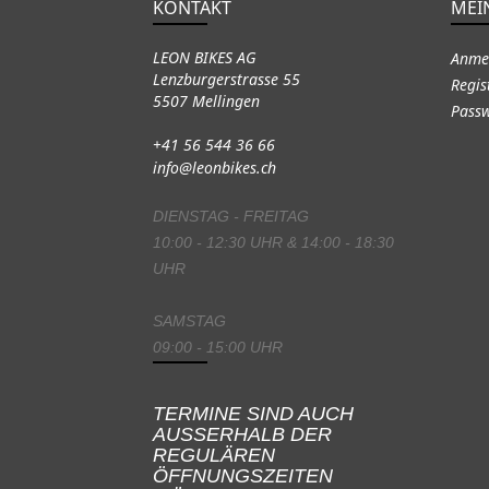
KONTAKT
MEI
LEON BIKES AG
Anme
Lenzburgerstrasse 55
Regis
5507 Mellingen
Passw
+41 56 544 36 66
info@leonbikes.ch
DIENSTAG - FREITAG
10:00 - 12:30 UHR & 14:00 - 18:30
UHR
SAMSTAG
09:00 - 15:00 UHR
TERMINE SIND AUCH
AUSSERHALB DER
REGULÄREN
ÖFFNUNGSZEITEN