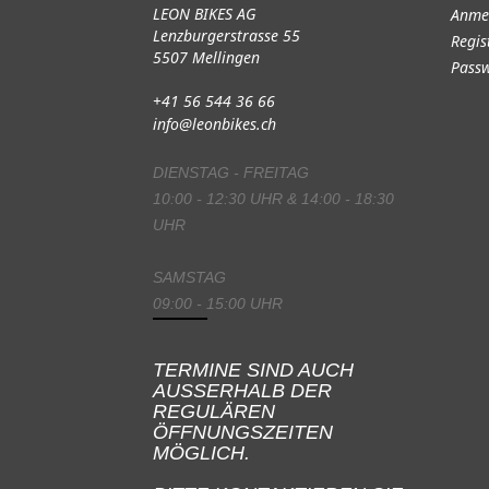
LEON BIKES AG
Anme
Lenzburgerstrasse 55
Regis
5507 Mellingen
Passw
+41 56 544 36 66
info@leonbikes.ch
DIENSTAG - FREITAG
10:00 - 12:30 UHR & 14:00 - 18:30
UHR
SAMSTAG
09:00 - 15:00 UHR
TERMINE SIND AUCH
AUSSERHALB DER
REGULÄREN
ÖFFNUNGSZEITEN
MÖGLICH.