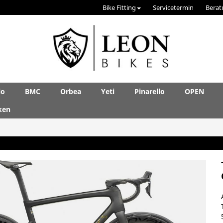
Bike Fitting
Servicetermin
Berat
lo
BMC
Orbea
Yeti
Pinarello
OPEN
ken