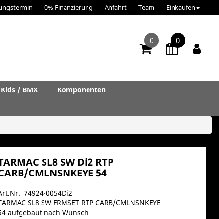
ungstermin
0% Finanzierung
Anfahrt
Team
Einkaufen
0
0
Kids / BMX
Komponenten
TARMAC SL8 SW Di2 RTP
CARB/CMLNSNKEYE 54
Art.Nr. 74924-0054Di2
TARMAC SL8 SW FRMSET RTP CARB/CMLNSNKEYE
54 aufgebaut nach Wunsch