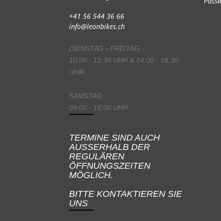
Passw
+41 56 544 36 66
info@leonbikes.ch
DIENSTAG - FREITAG
10:00 - 12:30 UHR & 14:00 - 18:30
UHR
SAMSTAG
09:00 - 15:00 UHR
TERMINE SIND AUCH
AUSSERHALB DER
REGULÄREN
ÖFFNUNGSZEITEN
MÖGLICH.
BITTE KONTAKTIEREN SIE
UNS