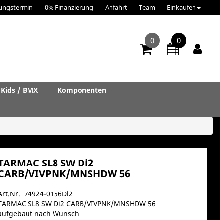
ungstermin
0% Finanzierung
Anfahrt
Team
Einkaufen
0
0
Kids / BMX
Komponenten
TARMAC SL8 SW Di2
CARB/VIVPNK/MNSHDW 56
Art.Nr. 74924-0156Di2
TARMAC SL8 SW Di2 CARB/VIVPNK/MNSHDW 56
aufgebaut nach Wunsch