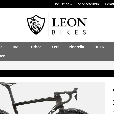
Bike Fitting
Servicetermin
Berat
lo
BMC
Orbea
Yeti
Pinarello
OPEN
ken