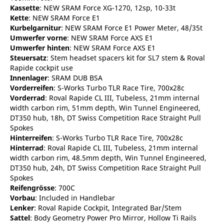
Kassette
: NEW SRAM Force XG-1270, 12sp, 10-33t
Kette
: NEW SRAM Force E1
Kurbelgarnitur
: NEW SRAM Force E1 Power Meter, 48/35t
Umwerfer vorne
: NEW SRAM Force AXS E1
Umwerfer hinten
: NEW SRAM Force AXS E1
Steuersatz
: Stem headset spacers kit for SL7 stem & Roval
Rapide cockpit use
Innenlager
: SRAM DUB BSA
Vorderreifen
: S-Works Turbo TLR Race Tire, 700x28c
Vorderrad
: Roval Rapide CL III, Tubeless, 21mm internal
width carbon rim, 51mm depth, Win Tunnel Engineered,
DT350 hub, 18h, DT Swiss Competition Race Straight Pull
Spokes
Hinterreifen
: S-Works Turbo TLR Race Tire, 700x28c
Hinterrad
: Roval Rapide CL III, Tubeless, 21mm internal
width carbon rim, 48.5mm depth, Win Tunnel Engineered,
DT350 hub, 24h, DT Swiss Competition Race Straight Pull
Spokes
Reifengrösse
: 700C
Vorbau
: Included in Handlebar
Lenker
: Roval Rapide Cockpit, Integrated Bar/Stem
Sattel
: Body Geometry Power Pro Mirror, Hollow Ti Rails