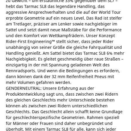
zu Gewicht – um erstaunliche 33% gegenüber dem SL7 –
hebt das Tarmac SL8 das legendäre Handling, das
aggressive Ansprechverhalten und die auf der World Tour
erprobte Geometrie auf ein neues Level. Das Rad ist steifer
am Tretlager, präziser am Lenker sowie nachgiebiger im
Sattel und setzt damit neue Maßstäbe für die Performance
und den Komfort von Wettkampfrädern. Unser Konzept
Rider-First Engineering™ stellt sicher, dass jeder Rider
unabhängig von seiner Größe die gleiche Fahrqualität und
Handling genießt. Am Sattel bietet das Tarmac SL8 6% mehr
Nachgiebigkeit. Es gleitet geschmeidig über raue Straßen –
einzigartig in der mit Spannung geladenen Welt des
Rennradsports. Und wenn die Bedingungen es erfordern,
dann können dank der 32 mm Reifenfreiheit Pneus mit
mehr Volumen gefahren werden.
GENDERNEUTRAL: Unsere Erfahrung aus der
Produktentwicklung sagt uns, dass zwischen zwei Ridern
des gleichen Geschlechts mehr Unterschiede bestehen
können als zwischen zwei Ridern unterschiedlichen
Geschlechts. Das Geschlecht allein schafft keine Grundlage
für geschlechterspezifische Geometrien. Rahmen speziell
für Männer oder Frauen sind daher unbegründet und
überholt. Mit einem Tarmac SL8 für alle, kann sich jeder