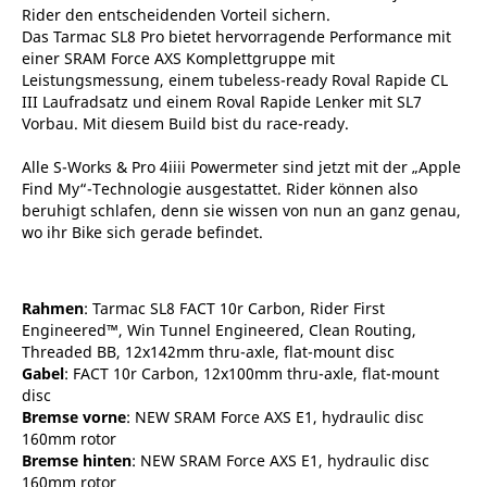
Rider den entscheidenden Vorteil sichern.
Das Tarmac SL8 Pro bietet hervorragende Performance mit
einer SRAM Force AXS Komplettgruppe mit
Leistungsmessung, einem tubeless-ready Roval Rapide CL
III Laufradsatz und einem Roval Rapide Lenker mit SL7
Vorbau. Mit diesem Build bist du race-ready.
Alle S-Works & Pro 4iiii Powermeter sind jetzt mit der „Apple
Find My“-Technologie ausgestattet. Rider können also
beruhigt schlafen, denn sie wissen von nun an ganz genau,
wo ihr Bike sich gerade befindet.
Rahmen
: Tarmac SL8 FACT 10r Carbon, Rider First
Engineered™, Win Tunnel Engineered, Clean Routing,
Threaded BB, 12x142mm thru-axle, flat-mount disc
Gabel
: FACT 10r Carbon, 12x100mm thru-axle, flat-mount
disc
Bremse vorne
: NEW SRAM Force AXS E1, hydraulic disc
160mm rotor
Bremse hinten
: NEW SRAM Force AXS E1, hydraulic disc
160mm rotor