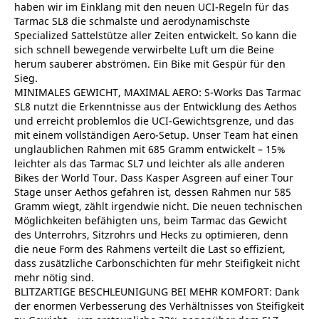
haben wir im Einklang mit den neuen UCI-Regeln für das
Tarmac SL8 die schmalste und aerodynamischste
Specialized Sattelstütze aller Zeiten entwickelt. So kann die
sich schnell bewegende verwirbelte Luft um die Beine
herum sauberer abströmen. Ein Bike mit Gespür für den
Sieg.
MINIMALES GEWICHT, MAXIMAL AERO: S-Works Das Tarmac
SL8 nutzt die Erkenntnisse aus der Entwicklung des Aethos
und erreicht problemlos die UCI-Gewichtsgrenze, und das
mit einem vollständigen Aero-Setup. Unser Team hat einen
unglaublichen Rahmen mit 685 Gramm entwickelt – 15%
leichter als das Tarmac SL7 und leichter als alle anderen
Bikes der World Tour. Dass Kasper Asgreen auf einer Tour
Stage unser Aethos gefahren ist, dessen Rahmen nur 585
Gramm wiegt, zählt irgendwie nicht. Die neuen technischen
Möglichkeiten befähigten uns, beim Tarmac das Gewicht
des Unterrohrs, Sitzrohrs und Hecks zu optimieren, denn
die neue Form des Rahmens verteilt die Last so effizient,
dass zusätzliche Carbonschichten für mehr Steifigkeit nicht
mehr nötig sind.
BLITZARTIGE BESCHLEUNIGUNG BEI MEHR KOMFORT: Dank
der enormen Verbesserung des Verhältnisses von Steifigkeit