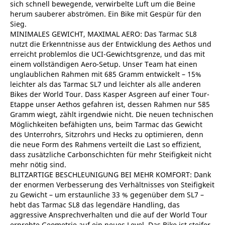
sich schnell bewegende, verwirbelte Luft um die Beine
herum sauberer abströmen. Ein Bike mit Gespür für den
Sieg.
MINIMALES GEWICHT, MAXIMAL AERO: Das Tarmac SL8
nutzt die Erkenntnisse aus der Entwicklung des Aethos und
erreicht problemlos die UCI-Gewichtsgrenze, und das mit
einem vollständigen Aero-Setup. Unser Team hat einen
unglaublichen Rahmen mit 685 Gramm entwickelt – 15%
leichter als das Tarmac SL7 und leichter als alle anderen
Bikes der World Tour. Dass Kasper Asgreen auf einer Tour-
Etappe unser Aethos gefahren ist, dessen Rahmen nur 585
Gramm wiegt, zählt irgendwie nicht. Die neuen technischen
Möglichkeiten befähigten uns, beim Tarmac das Gewicht
des Unterrohrs, Sitzrohrs und Hecks zu optimieren, denn
die neue Form des Rahmens verteilt die Last so effizient,
dass zusätzliche Carbonschichten für mehr Steifigkeit nicht
mehr nötig sind.
BLITZARTIGE BESCHLEUNIGUNG BEI MEHR KOMFORT: Dank
der enormen Verbesserung des Verhältnisses von Steifigkeit
zu Gewicht – um erstaunliche 33 % gegenüber dem SL7 –
hebt das Tarmac SL8 das legendäre Handling, das
aggressive Ansprechverhalten und die auf der World Tour
erprobte Geometrie auf ein neues Level. Das Bike ist steifer