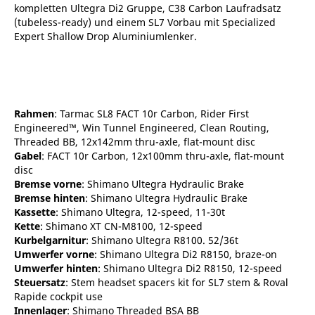
kompletten Ultegra Di2 Gruppe, C38 Carbon Laufradsatz
(tubeless-ready) und einem SL7 Vorbau mit Specialized
Expert Shallow Drop Aluminiumlenker.
Rahmen
: Tarmac SL8 FACT 10r Carbon, Rider First
Engineered™, Win Tunnel Engineered, Clean Routing,
Threaded BB, 12x142mm thru-axle, flat-mount disc
Gabel
: FACT 10r Carbon, 12x100mm thru-axle, flat-mount
disc
Bremse vorne
: Shimano Ultegra Hydraulic Brake
Bremse hinten
: Shimano Ultegra Hydraulic Brake
Kassette
: Shimano Ultegra, 12-speed, 11-30t
Kette
: Shimano XT CN-M8100, 12-speed
Kurbelgarnitur
: Shimano Ultegra R8100. 52/36t
Umwerfer vorne
: Shimano Ultegra Di2 R8150, braze-on
Umwerfer hinten
: Shimano Ultegra Di2 R8150, 12-speed
Steuersatz
: Stem headset spacers kit for SL7 stem & Roval
Rapide cockpit use
Innenlager
: Shimano Threaded BSA BB