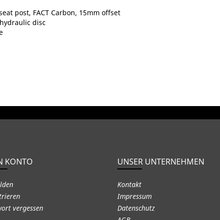
seat post, FACT Carbon, 15mm offset
hydraulic disc
e
N KONTO
UNSER UNTERNEHMEN
lden
Kontakt
trieren
Impressum
ort vergessen
Datenschutz
AGB