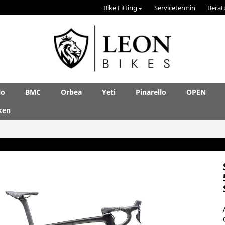
Bike Fitting
Servicetermin
Berat
lo
BMC
Orbea
Yeti
Pinarello
OPEN
ken