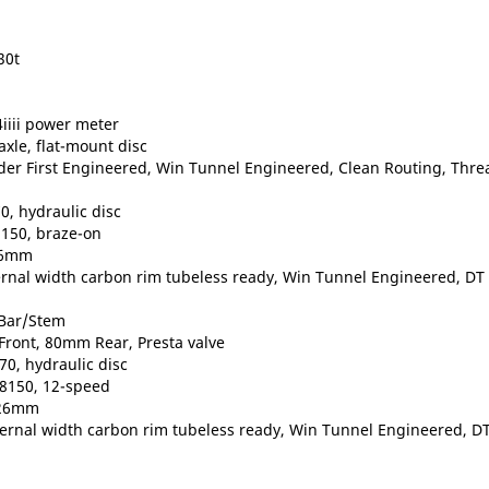
30t
iiii power meter
xle, flat-mount disc
er First Engineered, Win Tunnel Engineered, Clean Routing, Thre
, hydraulic disc
150, braze-on
x26mm
ernal width carbon rim tubeless ready, Win Tunnel Engineered, DT 
 Bar/Stem
Front, 80mm Rear, Presta valve
0, hydraulic disc
R8150, 12-speed
x26mm
ternal width carbon rim tubeless ready, Win Tunnel Engineered, DT