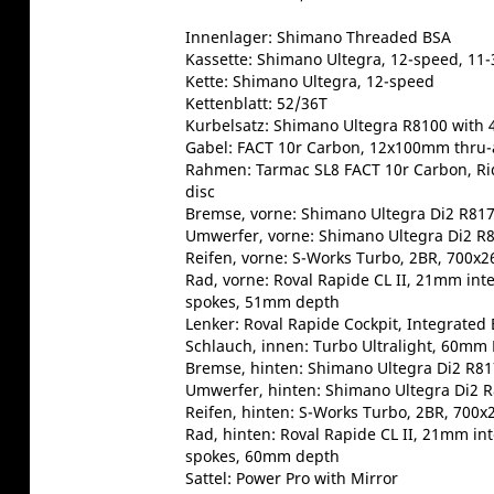
Innenlager: Shimano Threaded BSA
Kassette: Shimano Ultegra, 12-speed, 11-
Kette: Shimano Ultegra, 12-speed
Kettenblatt: 52/36T
Kurbelsatz: Shimano Ultegra R8100 with 4
Gabel: FACT 10r Carbon, 12x100mm thru-a
Rahmen: Tarmac SL8 FACT 10r Carbon, Rid
disc
Bremse, vorne: Shimano Ultegra Di2 R8170
Umwerfer, vorne: Shimano Ultegra Di2 R8
Reifen, vorne: S-Works Turbo, 2BR, 700
Rad, vorne: Roval Rapide CL II, 21mm int
spokes, 51mm depth
Lenker: Roval Rapide Cockpit, Integrated
Schlauch, innen: Turbo Ultralight, 60mm 
Bremse, hinten: Shimano Ultegra Di2 R817
Umwerfer, hinten: Shimano Ultegra Di2 
Reifen, hinten: S-Works Turbo, 2BR, 700
Rad, hinten: Roval Rapide CL II, 21mm in
spokes, 60mm depth
Sattel: Power Pro with Mirror