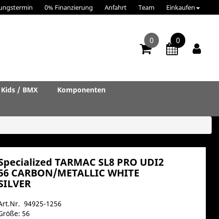
ungstermin
0% Finanzierung
Anfahrt
Team
Einkaufen
0
0
Kids / BMX
Komponenten
Specialized TARMAC SL8 PRO UDI2
56 CARBON/METALLIC WHITE
SILVER
Art.Nr. 94925-1256
Größe: 56