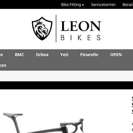
Bike Fitting
Servicetermin
Berat
lo
BMC
Orbea
Yeti
Pinarello
OPEN
ken