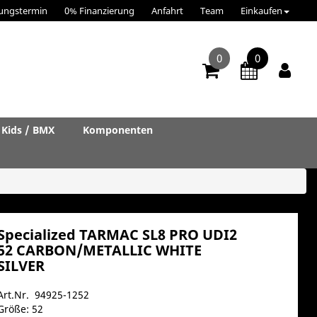
ungstermin
0% Finanzierung
Anfahrt
Team
Einkaufen
0
0
Kids / BMX
Komponenten
Specialized TARMAC SL8 PRO UDI2
52 CARBON/METALLIC WHITE
SILVER
Art.Nr. 94925-1252
Größe: 52