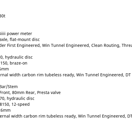
30t
iiii power meter
xle, flat-mount disc
er First Engineered, Win Tunnel Engineered, Clean Routing, Thre
, hydraulic disc
150, braze-on
x26mm
ernal width carbon rim tubeless ready, Win Tunnel Engineered, DT 
 Bar/Stem
Front, 80mm Rear, Presta valve
0, hydraulic disc
R8150, 12-speed
x26mm
ternal width carbon rim tubeless ready, Win Tunnel Engineered, DT