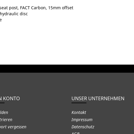
seat post, FACT Carbon, 15mm offset
hydraulic disc
e
N KONTO
UNSER UNTERNEHMEN
lden
Kontakt
trieren
Impressum
ort vergessen
Datenschutz
AGB