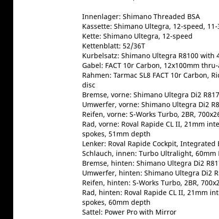
Innenlager: Shimano Threaded BSA
Kassette: Shimano Ultegra, 12-speed, 11-
Kette: Shimano Ultegra, 12-speed
Kettenblatt: 52/36T
Kurbelsatz: Shimano Ultegra R8100 with 4
Gabel: FACT 10r Carbon, 12x100mm thru-a
Rahmen: Tarmac SL8 FACT 10r Carbon, Rid
disc
Bremse, vorne: Shimano Ultegra Di2 R8170
Umwerfer, vorne: Shimano Ultegra Di2 R8
Reifen, vorne: S-Works Turbo, 2BR, 700
Rad, vorne: Roval Rapide CL II, 21mm int
spokes, 51mm depth
Lenker: Roval Rapide Cockpit, Integrated
Schlauch, innen: Turbo Ultralight, 60mm 
Bremse, hinten: Shimano Ultegra Di2 R817
Umwerfer, hinten: Shimano Ultegra Di2 
Reifen, hinten: S-Works Turbo, 2BR, 700
Rad, hinten: Roval Rapide CL II, 21mm in
spokes, 60mm depth
Sattel: Power Pro with Mirror