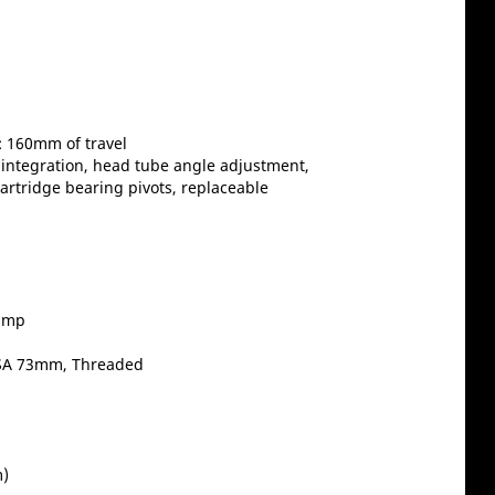
: 160mm of travel
integration, head tube angle adjustment,
artridge bearing pivots, replaceable
lamp
 BSA 73mm, Threaded
m)