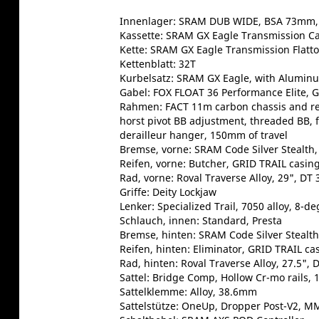
Innenlager: SRAM DUB WIDE, BSA 73mm,
Kassette: SRAM GX Eagle Transmission Ca
Kette: SRAM GX Eagle Transmission Flatt
Kettenblatt: 32T
Kurbelsatz: SRAM GX Eagle, with Alumin
Gabel: FOX FLOAT 36 Performance Elite, 
Rahmen: FACT 11m carbon chassis and rea
horst pivot BB adjustment, threaded BB, 
derailleur hanger, 150mm of travel
Bremse, vorne: SRAM Code Silver Stealth, 
Reifen, vorne: Butcher, GRID TRAIL casi
Rad, vorne: Roval Traverse Alloy, 29", D
Griffe: Deity Lockjaw
Lenker: Specialized Trail, 7050 alloy, 
Schlauch, innen: Standard, Presta
Bremse, hinten: SRAM Code Silver Stealt
Reifen, hinten: Eliminator, GRID TRAIL c
Rad, hinten: Roval Traverse Alloy, 27.5"
Sattel: Bridge Comp, Hollow Cr-mo rails
Sattelklemme: Alloy, 38.6mm
Sattelstütze: OneUp, Dropper Post-V2, 