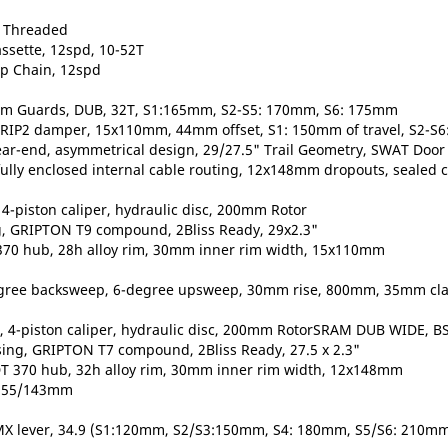
 Threaded
ssette, 12spd, 10-52T
op Chain, 12spd
um Guards, DUB, 32T, S1:165mm, S2-S5: 170mm, S6: 175mm
GRIP2 damper, 15x110mm, 44mm offset, S1: 150mm of travel, S2-S6
r-end, asymmetrical design, 29/27.5" Trail Geometry, SWAT Door 
fully enclosed internal cable routing, 12x148mm dropouts, sealed c
4-piston caliper, hydraulic disc, 200mm Rotor
ng, GRIPTON T9 compound, 2Bliss Ready, 29x2.3"
T 370 hub, 28h alloy rim, 30mm inner rim width, 15x110mm
8-degree backsweep, 6-degree upsweep, 30mm rise, 800mm, 35mm c
h, 4-piston caliper, hydraulic disc, 200mm RotorSRAM DUB WIDE,
asing, GRIPTON T7 compound, 2Bliss Ready, 27.5 x 2.3"
, DT 370 hub, 32h alloy rim, 30mm inner rim width, 12x148mm
, 155/143mm
MMX lever, 34.9 (S1:120mm, S2/S3:150mm, S4: 180mm, S5/S6: 210m