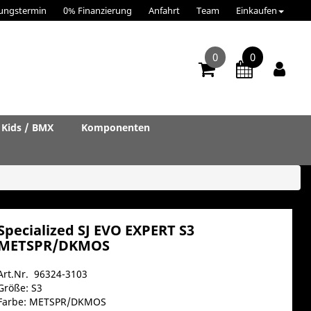
ungstermin
0% Finanzierung
Anfahrt
Team
Einkaufen
0
0
Kids / BMX
Komponenten
Specialized SJ EVO EXPERT S3
METSPR/DKMOS
Art.Nr. 96324-3103
Größe: S3
Farbe: METSPR/DKMOS