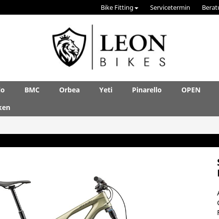
Bike Fitting
Servicetermin
Berat
lo
BMC
Orbea
Yeti
Pinarello
OPEN
ken