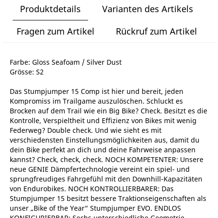
Produktdetails
Varianten des Artikels
Fragen zum Artikel
Rückruf zum Artikel
Farbe: Gloss Seafoam / Silver Dust
Grösse: S2
Das Stumpjumper 15 Comp ist hier und bereit, jeden
Kompromiss im Trailgame auszulöschen. Schluckt es
Brocken auf dem Trail wie ein Big Bike? Check. Besitzt es die
Kontrolle, Verspieltheit und Effizienz von Bikes mit wenig
Federweg? Double check. Und wie sieht es mit
verschiedensten Einstellungsmöglichkeiten aus, damit du
dein Bike perfekt an dich und deine Fahrweise anpassen
kannst? Check, check, check. NOCH KOMPETENTER: Unsere
neue GENIE Dämpfertechnologie vereint ein spiel- und
sprungfreudiges Fahrgefühl mit den Downhill-Kapazitäten
von Endurobikes. NOCH KONTROLLIERBARER: Das
Stumpjumper 15 besitzt bessere Traktionseigenschaften als
unser „Bike of the Year“ Stumpjumper EVO. ENDLOS
KONFIGURIERBAR: Sechs unterschiedliche Geometrie-