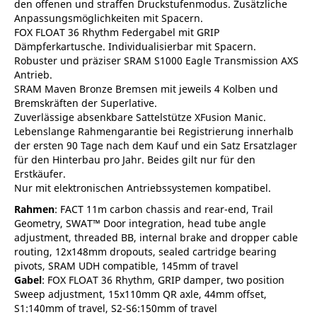
den offenen und straffen Druckstufenmodus. Zusätzliche
Anpassungsmöglichkeiten mit Spacern.
FOX FLOAT 36 Rhythm Federgabel mit GRIP
Dämpferkartusche. Individualisierbar mit Spacern.
Robuster und präziser SRAM S1000 Eagle Transmission AXS
Antrieb.
SRAM Maven Bronze Bremsen mit jeweils 4 Kolben und
Bremskräften der Superlative.
Zuverlässige absenkbare Sattelstütze XFusion Manic.
Lebenslange Rahmengarantie bei Registrierung innerhalb
der ersten 90 Tage nach dem Kauf und ein Satz Ersatzlager
für den Hinterbau pro Jahr. Beides gilt nur für den
Erstkäufer.
Nur mit elektronischen Antriebssystemen kompatibel.
Rahmen
: FACT 11m carbon chassis and rear-end, Trail
Geometry, SWAT™ Door integration, head tube angle
adjustment, threaded BB, internal brake and dropper cable
routing, 12x148mm dropouts, sealed cartridge bearing
pivots, SRAM UDH compatible, 145mm of travel
Gabel
: FOX FLOAT 36 Rhythm, GRIP damper, two position
Sweep adjustment, 15x110mm QR axle, 44mm offset,
S1:140mm of travel, S2-S6:150mm of travel