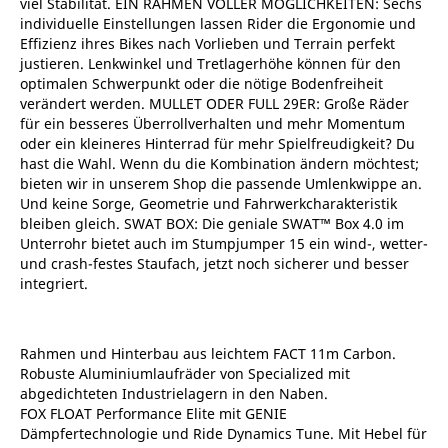
viel Stabilität. EIN RAHMEN VOLLER MÖGLICHKEITEN: Sechs
individuelle Einstellungen lassen Rider die Ergonomie und
Effizienz ihres Bikes nach Vorlieben und Terrain perfekt
justieren. Lenkwinkel und Tretlagerhöhe können für den
optimalen Schwerpunkt oder die nötige Bodenfreiheit
verändert werden. MULLET ODER FULL 29ER: Große Räder
für ein besseres Überrollverhalten und mehr Momentum
oder ein kleineres Hinterrad für mehr Spielfreudigkeit? Du
hast die Wahl. Wenn du die Kombination ändern möchtest;
bieten wir in unserem Shop die passende Umlenkwippe an.
Und keine Sorge, Geometrie und Fahrwerkcharakteristik
bleiben gleich. SWAT BOX: Die geniale SWAT™ Box 4.0 im
Unterrohr bietet auch im Stumpjumper 15 ein wind-, wetter-
und crash-festes Staufach, jetzt noch sicherer und besser
integriert.
Rahmen und Hinterbau aus leichtem FACT 11m Carbon.
Robuste Aluminiumlaufräder von Specialized mit
abgedichteten Industrielagern in den Naben.
FOX FLOAT Performance Elite mit GENIE
Dämpfertechnologie und Ride Dynamics Tune. Mit Hebel für