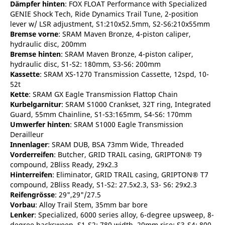
Dämpfer hinten
: FOX FLOAT Performance with Specialized
GENIE Shock Tech, Ride Dynamics Trail Tune, 2-position
lever w/ LSR adjustment, S1:210x52.5mm, S2-S6:210x55mm
Bremse vorne
: SRAM Maven Bronze, 4-piston caliper,
hydraulic disc, 200mm
Bremse hinten
: SRAM Maven Bronze, 4-piston caliper,
hydraulic disc, S1-S2: 180mm, S3-S6: 200mm
Kassette
: SRAM XS-1270 Transmission Cassette, 12spd, 10-
52t
Kette
: SRAM GX Eagle Transmission Flattop Chain
Kurbelgarnitur
: SRAM S1000 Crankset, 32T ring, Integrated
Guard, 55mm Chainline, S1-S3:165mm, S4-S6: 170mm
Umwerfer hinten
: SRAM S1000 Eagle Transmission
Derailleur
Innenlager
: SRAM DUB, BSA 73mm Wide, Threaded
Vorderreifen
: Butcher, GRID TRAIL casing, GRIPTON® T9
compound, 2Bliss Ready, 29x2.3
Hinterreifen
: Eliminator, GRID TRAIL casing, GRIPTON® T7
compound, 2Bliss Ready, S1-S2: 27.5x2.3, S3- S6: 29x2.3
Reifengrösse
: 29",29"/27.5
Vorbau
: Alloy Trail Stem, 35mm bar bore
Lenker
: Specialized, 6000 series alloy, 6-degree upsweep, 8-
degree backsweep. S1-S2: 780 width, 20mm rise: S3-S4: 800