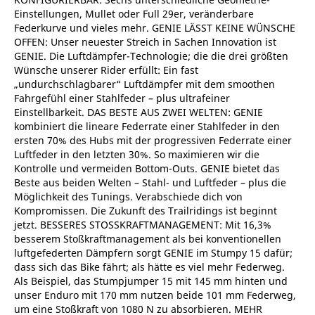
Einstellungen, Mullet oder Full 29er, veränderbare
Federkurve und vieles mehr. GENIE LÄSST KEINE WÜNSCHE
OFFEN: Unser neuester Streich in Sachen Innovation ist
GENIE. Die Luftdämpfer-Technologie; die die drei größten
Wünsche unserer Rider erfüllt: Ein fast
„undurchschlagbarer“ Luftdämpfer mit dem smoothen
Fahrgefühl einer Stahlfeder – plus ultrafeiner
Einstellbarkeit. DAS BESTE AUS ZWEI WELTEN: GENIE
kombiniert die lineare Federrate einer Stahlfeder in den
ersten 70% des Hubs mit der progressiven Federrate einer
Luftfeder in den letzten 30%. So maximieren wir die
Kontrolle und vermeiden Bottom-Outs. GENIE bietet das
Beste aus beiden Welten – Stahl- und Luftfeder – plus die
Möglichkeit des Tunings. Verabschiede dich von
Kompromissen. Die Zukunft des Trailridings ist beginnt
jetzt. BESSERES STOSSKRAFTMANAGEMENT: Mit 16,3%
besserem Stoßkraftmanagement als bei konventionellen
luftgefederten Dämpfern sorgt GENIE im Stumpy 15 dafür;
dass sich das Bike fährt; als hätte es viel mehr Federweg.
Als Beispiel, das Stumpjumper 15 mit 145 mm hinten und
unser Enduro mit 170 mm nutzen beide 101 mm Federweg,
um eine Stoßkraft von 1080 N zu absorbieren. MEHR