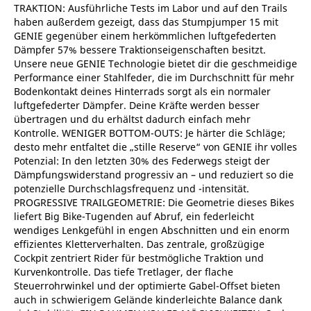
TRAKTION: Ausführliche Tests im Labor und auf den Trails
haben außerdem gezeigt, dass das Stumpjumper 15 mit
GENIE gegenüber einem herkömmlichen luftgefederten
Dämpfer 57% bessere Traktionseigenschaften besitzt.
Unsere neue GENIE Technologie bietet dir die geschmeidige
Performance einer Stahlfeder, die im Durchschnitt für mehr
Bodenkontakt deines Hinterrads sorgt als ein normaler
luftgefederter Dämpfer. Deine Kräfte werden besser
übertragen und du erhältst dadurch einfach mehr
Kontrolle. WENIGER BOTTOM-OUTS: Je härter die Schläge;
desto mehr entfaltet die „stille Reserve“ von GENIE ihr volles
Potenzial: In den letzten 30% des Federwegs steigt der
Dämpfungswiderstand progressiv an – und reduziert so die
potenzielle Durchschlagsfrequenz und -intensität.
PROGRESSIVE TRAILGEOMETRIE: Die Geometrie dieses Bikes
liefert Big Bike-Tugenden auf Abruf, ein federleicht
wendiges Lenkgefühl in engen Abschnitten und ein enorm
effizientes Kletterverhalten. Das zentrale, großzügige
Cockpit zentriert Rider für bestmögliche Traktion und
Kurvenkontrolle. Das tiefe Tretlager, der flache
Steuerrohrwinkel und der optimierte Gabel-Offset bieten
auch in schwierigem Gelände kinderleichte Balance dank