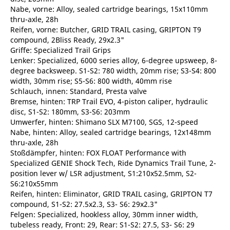
Nabe, vorne: Alloy, sealed cartridge bearings, 15x110mm
thru-axle, 28h
Reifen, vorne: Butcher, GRID TRAIL casing, GRIPTON T9
compound, 2Bliss Ready, 29x2.3"
Griffe: Specialized Trail Grips
Lenker: Specialized, 6000 series alloy, 6-degree upsweep, 8-
degree backsweep. S1-S2: 780 width, 20mm rise; S3-S4: 800
width, 30mm rise; S5-S6: 800 width, 40mm rise
Schlauch, innen: Standard, Presta valve
Bremse, hinten: TRP Trail EVO, 4-piston caliper, hydraulic
disc, S1-S2: 180mm, S3-S6: 203mm
Umwerfer, hinten: Shimano SLX M7100, SGS, 12-speed
Nabe, hinten: Alloy, sealed cartridge bearings, 12x148mm
thru-axle, 28h
Stoßdämpfer, hinten: FOX FLOAT Performance with
Specialized GENIE Shock Tech, Ride Dynamics Trail Tune, 2-
position lever w/ LSR adjustment, S1:210x52.5mm, S2-
S6:210x55mm
Reifen, hinten: Eliminator, GRID TRAIL casing, GRIPTON T7
compound, S1-S2: 27.5x2.3, S3- S6: 29x2.3"
Felgen: Specialized, hookless alloy, 30mm inner width,
tubeless ready, Front: 29, Rear: S1-S2: 27.5, S3- S6: 29