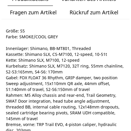
Fragen zum Artikel
Rückruf zum Artikel
Größe: S5
Farbe: SMOKE/COOL GREY
Innenlager: Shimano, BB-MT801, Threaded
Kassette: Shimano SLX, CS-M7100, 12-speed, 10-51t
Kette: Shimano SLX, M7100, 12-speed
Kurbelsatz: Shimano SLX, M7120, 32T ring, 55mm chainline,
S2-S3:165mm, S4-S6: 170mm
Gabel: FOX FLOAT 36 Rhythm, GRIP damper, two position
Sweep adjustment, 15x110mm QR axle, 44mm offset,
S1:140mm of travel, S2-S6:150mm of travel
Rahmen: M5 Alloy chassis and rear-end, Trail Geometry,
SWAT Door integration, head tube angle adjustment,
threaded BB, internal cable routing, 12x148mm dropouts,
sealed cartridge bearing pivots, SRAM UDH compatible,
145mm of travel
Bremse, vorne: TRP Trail EVO, 4-piston caliper, hydraulic
disc, 203mm