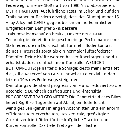
Federweg, um eine Stoßkraft von 1080 N zu absorbieren.
MEHR TRAKTION: Ausführliche Tests im Labor und auf den
Trails haben außerdem gezeigt, dass das Stumpjumper 15
Alloy Alloy mit GENIE gegenüber einem herkömmlichen
luftgefederten Dämpfer 57% bessere
Traktionseigenschaften besitzt. Unsere neue GENIE
Technologie bietet dir die geschmeidige Performance einer
Stahlfeder, die im Durchschnitt für mehr Bodenkontakt
deines Hinterrads sorgt als ein normaler luftgefederter
Dämpfer. Deine Kräfte werden besser übertragen und du
erhältst dadurch einfach mehr Kontrolle. WENIGER
BOTTOM-OUTS: Je härter die Schläge; desto mehr entfaltet
die „stille Reserve“ von GENIE ihr volles Potenzial: In den
letzten 30% des Federwegs steigt der
Dämpfungswiderstand progressiv an – und reduziert so die
potenzielle Durchschlagsfrequenz und -intensität.
PROGRESSIVE TRAILGEOMETRIE: Die Geometrie dieses Bikes
liefert Big Bike-Tugenden auf Abruf, ein federleicht
wendiges Lenkgefühl in engen Abschnitten und ein enorm
effizientes Kletterverhalten. Das zentrale, großzügige
Cockpit zentriert Rider für bestmögliche Traktion und
Kurvenkontrolle. Das tiefe Tretlager, der flache