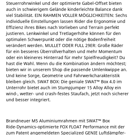
Steuerrohrwinkel und der optimierte Gabel-Offset bieten
auch in schwierigem Gelände kinderleichte Balance dank
viel Stabilität. EIN RAHMEN VOLLER MÖGLICHKEITEN: Sechs
individuelle Einstellungen lassen Rider die Ergonomie und
Effizienz ihres Bikes nach Vorlieben und Terrain perfekt
justieren. Lenkwinkel und Tretlagerhöhe können für den
optimalen Schwerpunkt oder die nötige Bodenfreiheit
verändert werden. MULLET ODER FULL 29ER: Große Räder
für ein besseres Überrollverhalten und mehr Momentum
oder ein kleineres Hinterrad für mehr Spielfreudigkeit? Du
hast die Wahl. Wenn du die Kombination ändern möchtest;
bieten wir in unserem Shop die passende Umlenkwippe an.
Und keine Sorge, Geometrie und Fahrwerkcharakteristik
bleiben gleich. SWAT BOX: Die geniale SWAT™ Box 4.0 im
Unterrohr bietet auch im Stumpjumper 15 Alloy Alloy ein
wind-, wetter- und crash-festes Staufach, jetzt noch sicherer
und besser integriert.
Brandneuer M5 Aluminiumrahmen mit SWAT™ Box
Ride-Dynamics-optimierte FOX FLOAT Performance mit der
zum Patent angemeldeten Specialized GENIE Luftdämpfer-