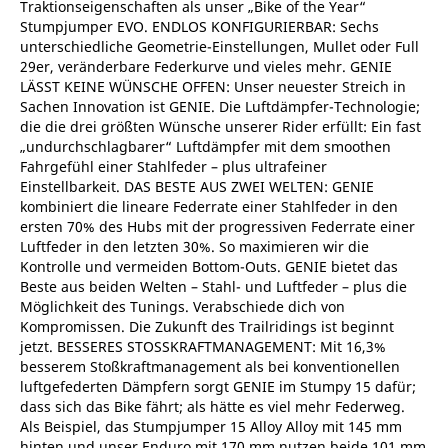
Traktionseigenschaften als unser „Bike of the Year“
Stumpjumper EVO. ENDLOS KONFIGURIERBAR: Sechs
unterschiedliche Geometrie-Einstellungen, Mullet oder Full
29er, veränderbare Federkurve und vieles mehr. GENIE
LÄSST KEINE WÜNSCHE OFFEN: Unser neuester Streich in
Sachen Innovation ist GENIE. Die Luftdämpfer-Technologie;
die die drei größten Wünsche unserer Rider erfüllt: Ein fast
„undurchschlagbarer“ Luftdämpfer mit dem smoothen
Fahrgefühl einer Stahlfeder – plus ultrafeiner
Einstellbarkeit. DAS BESTE AUS ZWEI WELTEN: GENIE
kombiniert die lineare Federrate einer Stahlfeder in den
ersten 70% des Hubs mit der progressiven Federrate einer
Luftfeder in den letzten 30%. So maximieren wir die
Kontrolle und vermeiden Bottom-Outs. GENIE bietet das
Beste aus beiden Welten – Stahl- und Luftfeder – plus die
Möglichkeit des Tunings. Verabschiede dich von
Kompromissen. Die Zukunft des Trailridings ist beginnt
jetzt. BESSERES STOSSKRAFTMANAGEMENT: Mit 16,3%
besserem Stoßkraftmanagement als bei konventionellen
luftgefederten Dämpfern sorgt GENIE im Stumpy 15 dafür;
dass sich das Bike fährt; als hätte es viel mehr Federweg.
Als Beispiel, das Stumpjumper 15 Alloy Alloy mit 145 mm
hinten und unser Enduro mit 170 mm nutzen beide 101 mm