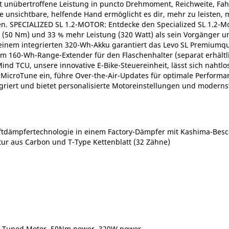
et unübertroffene Leistung in puncto Drehmoment, Reichweite, Fahr
e unsichtbare, helfende Hand ermöglicht es dir, mehr zu leisten, m
n. SPECIALIZED SL 1.2-MOTOR: Entdecke den Specialized SL 1.2-M
50 Nm) und 33 % mehr Leistung (320 Watt) als sein Vorgänger und 
inem integrierten 320-Wh-Akku garantiert das Levo SL Premiumqu
em 160-Wh-Range-Extender für den Flaschenhalter (separat erhältl
d TCU, unsere innovative E-Bike-Steuereinheit, lässt sich nahtlo
t MicroTune ein, führe Over-the-Air-Updates für optimale Performa
tegriert und bietet personalisierte Motoreinstellungen und modern
ftdämpfertechnologie in einem Factory-Dämpfer mit Kashima-Bes
r aus Carbon und T-Type Kettenblatt (32 Zähne)
ail Tuned Motor, 50Nm power, 320W power