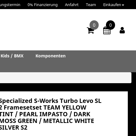
ungstermin
0% Finanzierung
Anfahrt
Team
Einkaufen
0
0
Kids / BMX
Komponenten
Specialized S-Works Turbo Levo SL
2 Framesetset TEAM YELLOW
TINT / PEARL IMPASTO / DARK
MOSS GREEN / METALLIC WHITE
SILVER S2