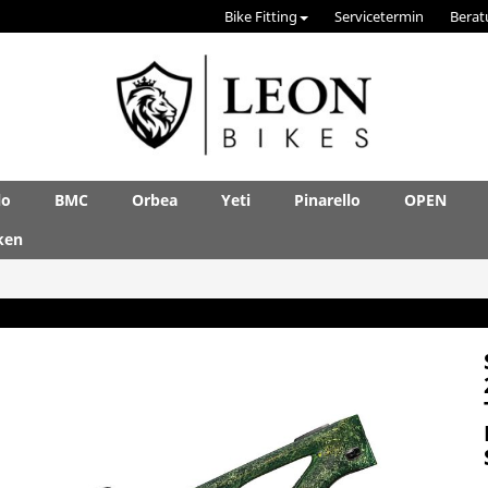
Bike Fitting
Servicetermin
Berat
lo
BMC
Orbea
Yeti
Pinarello
OPEN
ken