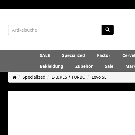
SALE
Specialized
Factor
Cervé
Bekleidung
Zubehör
Sale
Mar
Specialized
E-BIKES / TURBO
Levo SL