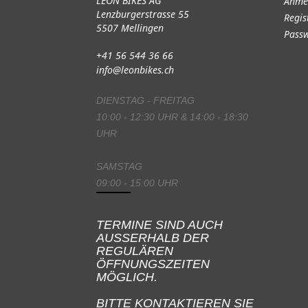
LEON BIKES AG
Anme
Lenzburgerstrasse 55
Regis
5507 Mellingen
Passw
+41 56 544 36 66
info@leonbikes.ch
DIENSTAG - FREITAG
10:00 - 12:30 UHR & 14:00 - 18:30
UHR
SAMSTAG
09:00 - 15:00 UHR
TERMINE SIND AUCH
AUSSERHALB DER
REGULÄREN
ÖFFNUNGSZEITEN
MÖGLICH.
BITTE KONTAKTIEREN SIE