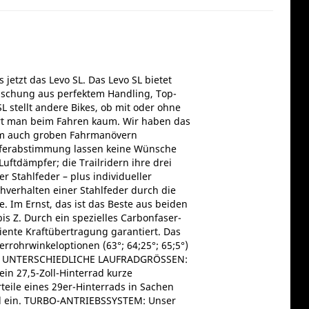
jetzt das Levo SL. Das Levo SL bietet
Mischung aus perfektem Handling, Top-
L stellt andere Bikes, ob mit oder ohne
pürt man beim Fahren kaum. Wir haben das
, um auch groben Fahrmanövern
mpferabstimmung lassen keine Wünsche
tdämpfer; die Trailridern ihre drei
 Stahlfeder – plus individueller
hverhalten einer Stahlfeder durch die
 Im Ernst, das ist das Beste aus beiden
s Z. Durch ein spezielles Carbonfaser-
ziente Kraftübertragung garantiert. Das
rohrwinkeloptionen (63°; 64;25°; 65;5°)
ände. UNTERSCHIEDLICHE LAUFRADGRÖSSEN:
ein 27,5-Zoll-Hinterrad kurze
teile eines 29er-Hinterrads in Sachen
ad ein. TURBO-ANTRIEBSSYSTEM: Unser