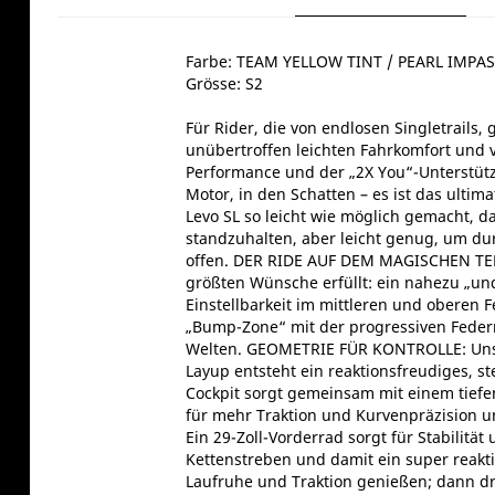
Farbe: TEAM YELLOW TINT / PEARL IMPA
Grösse: S2
Für Rider, die von endlosen Singletrails,
unübertroffen leichten Fahrkomfort und 
Performance und der „2X You“-Unterstützun
Motor, in den Schatten – es ist das ulti
Levo SL so leicht wie möglich gemacht, d
standzuhalten, aber leicht genug, um d
offen. DER RIDE AUF DEM MAGISCHEN TEPPI
größten Wünsche erfüllt: ein nahezu „und
Einstellbarkeit im mittleren und oberen 
„Bump-Zone“ mit der progressiven Federr
Welten. GEOMETRIE FÜR KONTROLLE: Unser 
Layup entsteht ein reaktionsfreudiges, st
Cockpit sorgt gemeinsam mit einem tiefen
für mehr Traktion und Kurvenpräzision 
Ein 29-Zoll-Vorderrad sorgt für Stabilitä
Kettenstreben und damit ein super reakti
Laufruhe und Traktion genießen; dann d