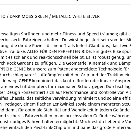
STO / DARK MOSS GREEN / METALLIC WHITE SILVER
 gewaltigen Sprüngen und mehr Fitness und Speed träumen; gibt es 
verbesserte Fahreigenschaften. Du wirst begeistert sein von der 
g; die dir die Power für mehr Trails liefert.Glaub uns, das Levo S
mative Trailbike. ALLES FÜR DEN PERFEKTEN RIDE: Ein gutes Bike s
amit es schlank und reaktionsschnell bleibt. Es ist robust genug
urch Rock Gardens zu pflügen. Die Geometrie, Kinematik und Dä
CH: GENIE ist unsere zum Patent angemeldete Technologie für Luf
urchschlagbarer“ Luftdämpfer mit dem Grip und der Traktion einer
Federweg. GENIE kombiniert das kontrollfördernde; lineare Ansprec
ate eines Luftdämpfers für maximalen Schutz gegen Durchschläge.
Design konzentriert sich auf Performance und Kontrolle von A bi
eifes Chassis, das seitliche Verwindung minimiert und so eine effi
 Tretlager, einem flachen Lenkwinkel sowie einem mehreren Steuer
und damit für optimale Stabilität und Wendigkeit in jedem Gel
t und sicheres Fahrverhalten in anspruchsvollem Gelände; während 
onsfreudiges Fahrverhalten ermöglicht. Möchtest du lieber die Vor
rehe einfach den Pivot-Link-Chip um und baue das große Hinterr