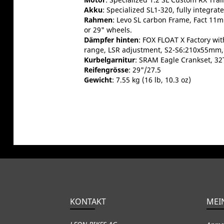
Akku
: Specialized SL1-320, fully integra
Rahmen
: Levo SL carbon Frame, Fact 11m
or 29" wheels.
Dämpfer hinten
: FOX FLOAT X Factory wi
range, LSR adjustment, S2-S6:210x55mm,
Kurbelgarnitur
: SRAM Eagle Crankset, 3
Reifengrösse
: 29"/27.5
Gewicht
: 7.55 kg (16 lb, 10.3 oz)
KONTAKT
MEI