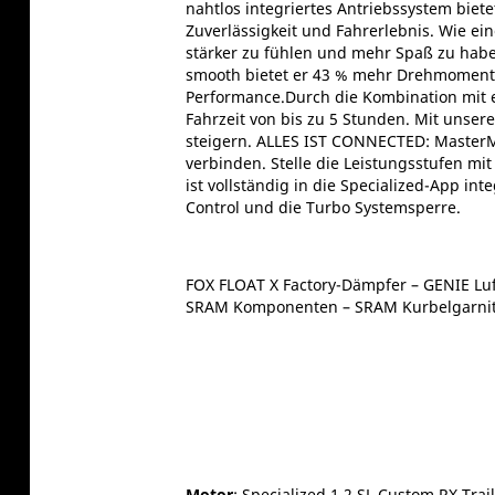
nahtlos integriertes Antriebssystem biet
Zuverlässigkeit und Fahrerlebnis. Wie ein
stärker zu fühlen und mehr Spaß zu habe
smooth bietet er 43 % mehr Drehmoment (
Performance.Durch die Kombination mit e
Fahrzeit von bis zu 5 Stunden. Mit unser
steigern. ALLES IST CONNECTED: MasterMin
verbinden. Stelle die Leistungsstufen mi
ist vollständig in die Specialized-App in
Control und die Turbo Systemsperre.
FOX FLOAT X Factory-Dämpfer – GENIE Lu
SRAM Komponenten – SRAM Kurbelgarnitu
Motor
: Specialized 1.2 SL Custom RX Tr