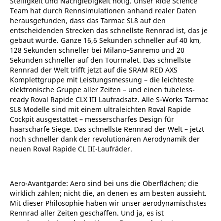
Steifigkeit und Nachgiebigkeit nötig. Unser Ride Science
Team hat durch Rennsimulationen anhand realer Daten
herausgefunden, dass das Tarmac SL8 auf den
entscheidenden Strecken das schnellste Rennrad ist, das je
gebaut wurde. Ganze 16,6 Sekunden schneller auf 40 km,
128 Sekunden schneller bei Milano–Sanremo und 20
Sekunden schneller auf den Tourmalet. Das schnellste
Rennrad der Welt trifft jetzt auf die SRAM RED AXS
Komplettgruppe mit Leistungsmessung – die leichteste
elektronische Gruppe aller Zeiten – und einen tubeless-
ready Roval Rapide CLX III Laufradsatz. Alle S-Works Tarmac
SL8 Modelle sind mit einem ultraleichten Roval Rapide
Cockpit ausgestattet – messerscharfes Design für
haarscharfe Siege. Das schnellste Rennrad der Welt – jetzt
noch schneller dank der revolutionären Aerodynamik der
neuen Roval Rapide CL III-Laufräder.
Aero-Avantgarde: Aero sind bei uns die Oberflächen; die
wirklich zählen; nicht die, an denen es am besten aussieht.
Mit dieser Philosophie haben wir unser aerodynamischstes
Rennrad aller Zeiten geschaffen. Und ja, es ist