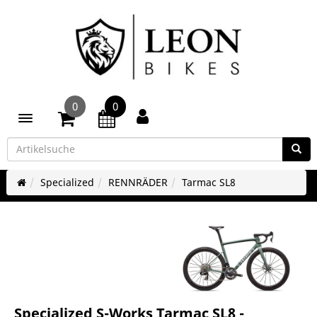
0
0
Toggle navigation
Specialized
RENNRÄDER
Tarmac SL8
Specialized S-Works Tarmac SL8 -