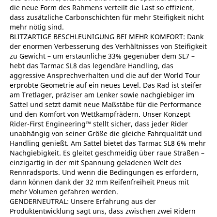
die neue Form des Rahmens verteilt die Last so effizient,
dass zusätzliche Carbonschichten für mehr Steifigkeit nicht
mehr nötig sind.
BLITZARTIGE BESCHLEUNIGUNG BEI MEHR KOMFORT: Dank
der enormen Verbesserung des Verhältnisses von Steifigkeit
zu Gewicht – um erstaunliche 33% gegenüber dem SL7 –
hebt das Tarmac SL8 das legendäre Handling, das
aggressive Ansprechverhalten und die auf der World Tour
erprobte Geometrie auf ein neues Level. Das Rad ist steifer
am Tretlager, präziser am Lenker sowie nachgiebiger im
Sattel und setzt damit neue Maßstäbe für die Performance
und den Komfort von Wettkampfrädern. Unser Konzept
Rider-First Engineering™ stellt sicher, dass jeder Rider
unabhängig von seiner Größe die gleiche Fahrqualität und
Handling genießt. Am Sattel bietet das Tarmac SL8 6% mehr
Nachgiebigkeit. Es gleitet geschmeidig über raue Straßen –
einzigartig in der mit Spannung geladenen Welt des
Rennradsports. Und wenn die Bedingungen es erfordern,
dann können dank der 32 mm Reifenfreiheit Pneus mit
mehr Volumen gefahren werden.
GENDERNEUTRAL: Unsere Erfahrung aus der
Produktentwicklung sagt uns, dass zwischen zwei Ridern