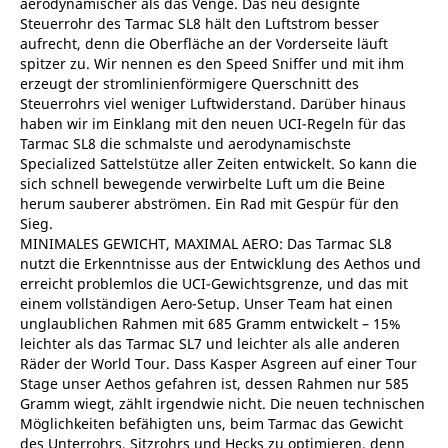
aerodynamischer als das Venge. Das neu designte
Steuerrohr des Tarmac SL8 hält den Luftstrom besser
aufrecht, denn die Oberfläche an der Vorderseite läuft
spitzer zu. Wir nennen es den Speed Sniffer und mit ihm
erzeugt der stromlinienförmigere Querschnitt des
Steuerrohrs viel weniger Luftwiderstand. Darüber hinaus
haben wir im Einklang mit den neuen UCI-Regeln für das
Tarmac SL8 die schmalste und aerodynamischste
Specialized Sattelstütze aller Zeiten entwickelt. So kann die
sich schnell bewegende verwirbelte Luft um die Beine
herum sauberer abströmen. Ein Rad mit Gespür für den
Sieg.
MINIMALES GEWICHT, MAXIMAL AERO: Das Tarmac SL8
nutzt die Erkenntnisse aus der Entwicklung des Aethos und
erreicht problemlos die UCI-Gewichtsgrenze, und das mit
einem vollständigen Aero-Setup. Unser Team hat einen
unglaublichen Rahmen mit 685 Gramm entwickelt – 15%
leichter als das Tarmac SL7 und leichter als alle anderen
Räder der World Tour. Dass Kasper Asgreen auf einer Tour
Stage unser Aethos gefahren ist, dessen Rahmen nur 585
Gramm wiegt, zählt irgendwie nicht. Die neuen technischen
Möglichkeiten befähigten uns, beim Tarmac das Gewicht
des Unterrohrs, Sitzrohrs und Hecks zu optimieren, denn