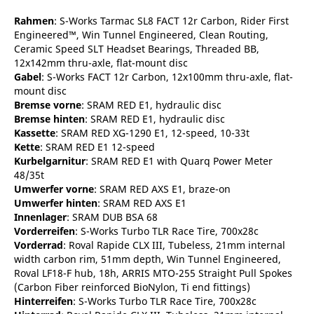
Rahmen
: S-Works Tarmac SL8 FACT 12r Carbon, Rider First
Engineered™, Win Tunnel Engineered, Clean Routing,
Ceramic Speed SLT Headset Bearings, Threaded BB,
12x142mm thru-axle, flat-mount disc
Gabel
: S-Works FACT 12r Carbon, 12x100mm thru-axle, flat-
mount disc
Bremse vorne
: SRAM RED E1, hydraulic disc
Bremse hinten
: SRAM RED E1, hydraulic disc
Kassette
: SRAM RED XG-1290 E1, 12-speed, 10-33t
Kette
: SRAM RED E1 12-speed
Kurbelgarnitur
: SRAM RED E1 with Quarq Power Meter
48/35t
Umwerfer vorne
: SRAM RED AXS E1, braze-on
Umwerfer hinten
: SRAM RED AXS E1
Innenlager
: SRAM DUB BSA 68
Vorderreifen
: S-Works Turbo TLR Race Tire, 700x28c
Vorderrad
: Roval Rapide CLX III, Tubeless, 21mm internal
width carbon rim, 51mm depth, Win Tunnel Engineered,
Roval LF18-F hub, 18h, ARRIS MTO-255 Straight Pull Spokes
(Carbon Fiber reinforced BioNylon, Ti end fittings)
Hinterreifen
: S-Works Turbo TLR Race Tire, 700x28c