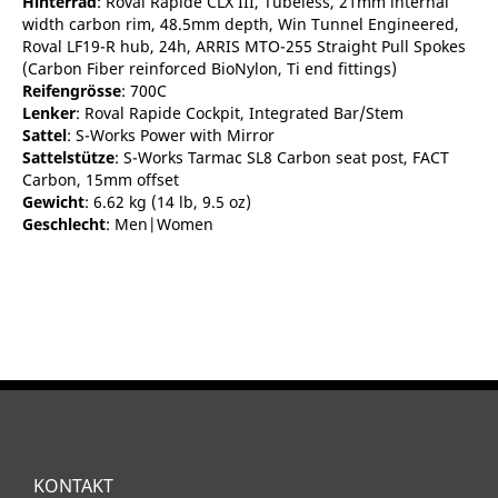
Hinterrad
: Roval Rapide CLX III, Tubeless, 21mm internal
width carbon rim, 48.5mm depth, Win Tunnel Engineered,
Roval LF19-R hub, 24h, ARRIS MTO-255 Straight Pull Spokes
(Carbon Fiber reinforced BioNylon, Ti end fittings)
Reifengrösse
: 700C
Lenker
: Roval Rapide Cockpit, Integrated Bar/Stem
Sattel
: S-Works Power with Mirror
Sattelstütze
: S-Works Tarmac SL8 Carbon seat post, FACT
Carbon, 15mm offset
Gewicht
: 6.62 kg (14 lb, 9.5 oz)
Geschlecht
: Men|Women
KONTAKT