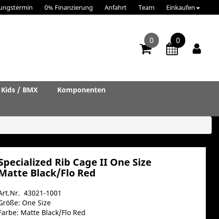
ungstermin
0% Finanzierung
Anfahrt
Team
Einkaufen
0
0
Kids / BMX
Komponenten
Specialized Rib Cage II One Size
Matte Black/Flo Red
Art.Nr. 43021-1001
Größe: One Size
Farbe: Matte Black/Flo Red