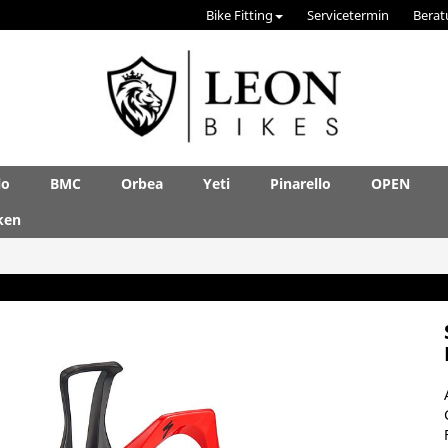
Bike Fitting
Servicetermin
Berat
lo
BMC
Orbea
Yeti
Pinarello
OPEN
ken