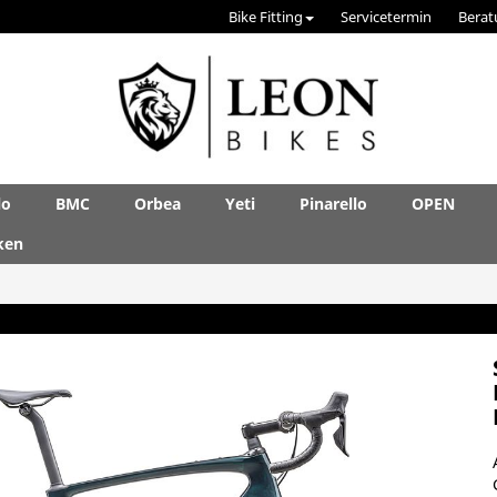
Bike Fitting
Servicetermin
Berat
lo
BMC
Orbea
Yeti
Pinarello
OPEN
ken