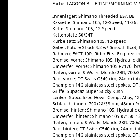
Farbe: LAGOON BLUE TINT/MORNING MI
Innenlager: Shimano Threaded BSA BB
Kassette: Shimano 105, 12-Speed, 11-36t
Kette: Shimano 105, 12-Speed
Kettenblatt: 50/34T
Kurbelsatz: Shimano 105, 12-speed
Gabel: Future Shock 3.2 w/ Smooth Boot,
Rahmen: FACT 10R, Rider First Engineered
Bremse, vorne: Shimano 105, Hydraulic d
Umwerfer, vorne: Shimano 105 R7170, br
Reifen, vorne: S-Works Mondo 2BR, 700x3
Rad, vorne: DT Swiss G540 rim, 24mm inter
Champion 14G stainless steel spokes, DT 
Griffe: Supacaz Super Sticky Kush
Lenker: Specialized Hover Comp, Alloy,
Schlauch, innen: 700x28/38mm, 48mm Pre
Bremse, hinten: Shimano 105, Hydraulic d
Umwerfer, hinten: Shimano 105 R7150, 1
Reifen, hinten: S-Works Mondo 2BR, 700x
Rad, hinten: DT Swiss G540 rim, 24mm inte
Champion 14G stainless steel spokes, DT 