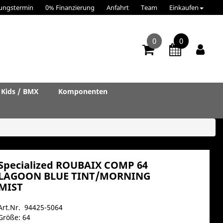
ungstermin
0% Finanzierung
Anfahrt
Team
Einkaufen
0
0
Kids / BMX
Komponenten
Specialized ROUBAIX COMP 64
LAGOON BLUE TINT/MORNING
MIST
Art.Nr. 94425-5064
Größe: 64