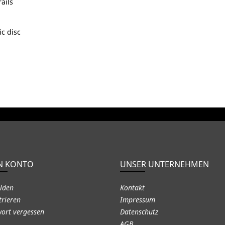
ails
c disc
N KONTO
UNSER UNTERNEHMEN
lden
Kontakt
trieren
Impressum
ort vergessen
Datenschutz
AGB