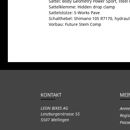
Sattel: Body Geometry Power Sport, steel r
Sattelklemme: Hidden drop clamp
Sattelstütze: S-Works Pave
Schalthebel: Shimano 105 R7170, hydrauli
Vorbau: Future Stem Comp
KONTAKT
MEI
LEON BIKES AG
Anme
Lenzburgerstrasse 55
Regis
5507 Mellingen
Passw