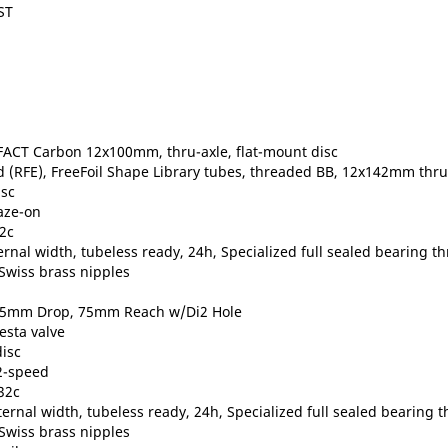
ST
 FACT Carbon 12x100mm, thru-axle, flat-mount disc
 (RFE), FreeFoil Shape Library tubes, threaded BB, 12x142mm thru-
isc
aze-on
2c
nal width, tubeless ready, 24h, Specialized full sealed bearing th
Swiss brass nipples
 125mm Drop, 75mm Reach w/Di2 Hole
sta valve
isc
2-speed
32c
rnal width, tubeless ready, 24h, Specialized full sealed bearing th
Swiss brass nipples