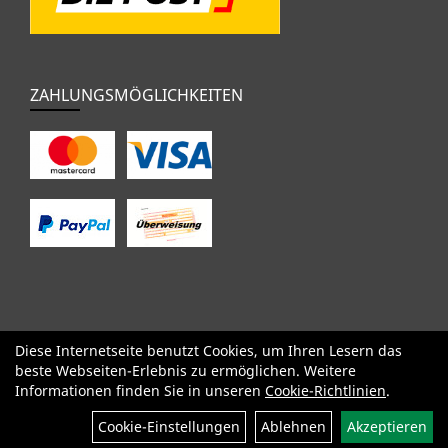
ZAHLUNGSMÖGLICHKEITEN
Diese Internetseite benutzt Cookies, um Ihren Lesern das
SALE
Specialized
Factor
Cervélo
BMC
Orbea
Yeti
beste Webseiten-Erlebnis zu ermöglichen. Weitere
Pinarello
OPEN
Kids / BMX
Komponenten
Bekleidung
Informationen finden Sie in unseren
Cookie-Richtlinien
.
Zubehör
Sale
Cookie-Einstellungen
Ablehnen
Akzeptieren