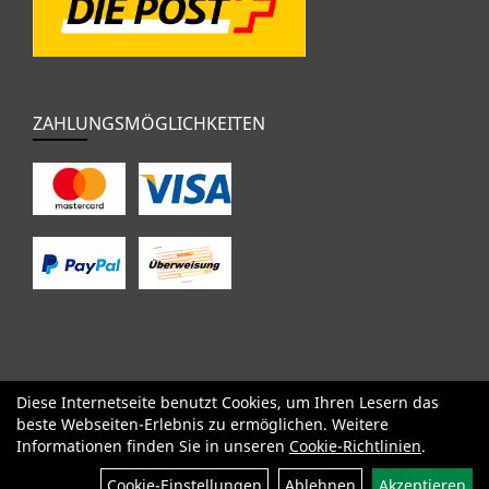
ZAHLUNGSMÖGLICHKEITEN
Diese Internetseite benutzt Cookies, um Ihren Lesern das
SALE
Specialized
Factor
Cervélo
BMC
Orbea
Yeti
beste Webseiten-Erlebnis zu ermöglichen. Weitere
Pinarello
OPEN
Kids / BMX
Komponenten
Bekleidung
Informationen finden Sie in unseren
Cookie-Richtlinien
.
Zubehör
Sale
Cookie-Einstellungen
Ablehnen
Akzeptieren