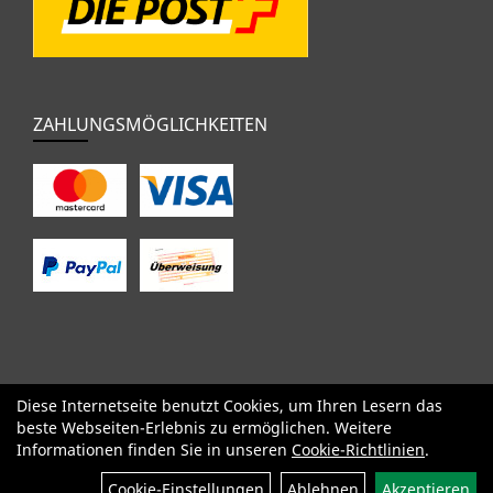
ZAHLUNGSMÖGLICHKEITEN
Diese Internetseite benutzt Cookies, um Ihren Lesern das
SALE
Specialized
Factor
Cervélo
BMC
Orbea
Yeti
beste Webseiten-Erlebnis zu ermöglichen. Weitere
Pinarello
OPEN
Kids / BMX
Komponenten
Bekleidung
Informationen finden Sie in unseren
Cookie-Richtlinien
.
Zubehör
Sale
Cookie-Einstellungen
Ablehnen
Akzeptieren