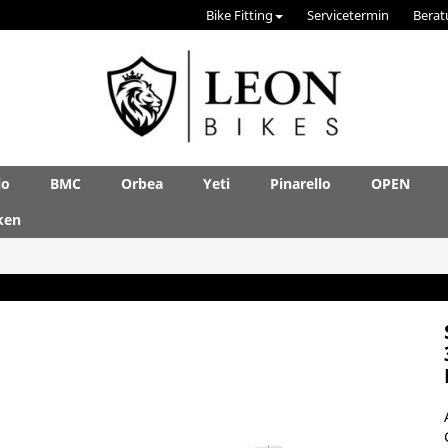
Bike Fitting
Servicetermin
Berat
lo
BMC
Orbea
Yeti
Pinarello
OPEN
ken