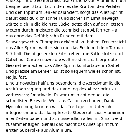
Allez Sprint die kompromisslose Effizienz von Aluminium bei
beispielloser Stabilität. Indem es die Kraft an den Pedalen
und den Input am Lenker balanciert, sorgt das Allez Sprint
dafür; dass du dich schnell und sicher am Limit bewegst.
Stürze dich in die kleinste Lücke; setze dich auf den letzten
Metern durch, meistere die technischsten Abfahrten – all
das ohne das Gefühl; zehn Runden mit dem
Schwergewichts-Champion gekämpft zu haben. Das erreicht
das Allez Sprint, weil es sich nur das Beste mit dem Tarmac
SL7 teilt: Die abgesenkten Sitzstreben, die Sattelstütze und
Gabel aus Carbon sowie die weltmeisterschaftserprobte
Geometrie machen das Allez Sprint komfortabel im Sattel
und präzise am Lenker. Es ist so bequem wie es schön ist.
Na ja, fast.
Eine Innovation half uns besonders, die Aerodynamik, die
Kraftübertragung und das Handling des Allez Sprint zu
verbessern: Smartweld. Es war uns nicht genug, die
schnellsten Bikes der Welt aus Carbon zu bauen. Dank
Hydroforming konnten wir das Tretlager im Unterrohr
integrieren und das komplexeste Steuerrohr aus Aluminium
aller Zeiten bauen und schlussendlich alles mit Smartweld
zusammenfügen. Genau das macht das Allez Sprint zum
ersten Superbike aus Aluminium.