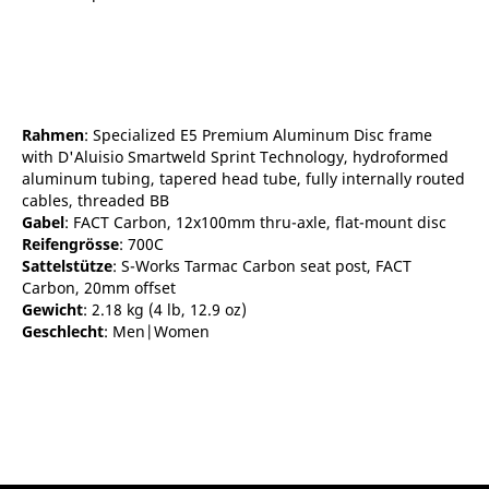
Rahmen
: Specialized E5 Premium Aluminum Disc frame
with D'Aluisio Smartweld Sprint Technology, hydroformed
aluminum tubing, tapered head tube, fully internally routed
cables, threaded BB
Gabel
: FACT Carbon, 12x100mm thru-axle, flat-mount disc
Reifengrösse
: 700C
Sattelstütze
: S-Works Tarmac Carbon seat post, FACT
Carbon, 20mm offset
Gewicht
: 2.18 kg (4 lb, 12.9 oz)
Geschlecht
: Men|Women