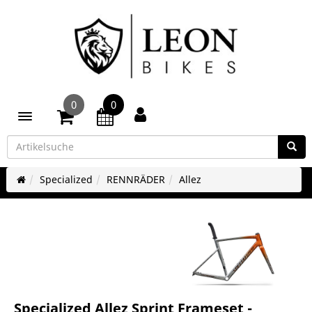
0
0
Toggle navigation
Specialized
RENNRÄDER
Allez
Specialized Allez Sprint Frameset -