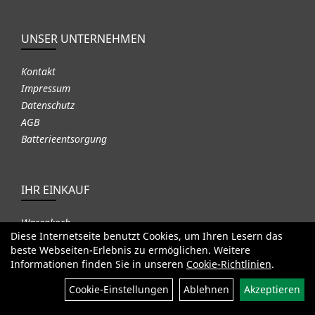
UNSER UNTERNEHMEN
Kontakt
Impressum
Datenschutz
AGB
Batterieentsorgung
IHR EINKAUF
Warenkorb
Diese Internetseite benutzt Cookies, um Ihren Lesern das
Versandkosten
beste Webseiten-Erlebnis zu ermöglichen. Weitere
Widerrufsrecht
Informationen finden Sie in unseren
Cookie-Richtlinien
.
Filter
Cookie-Einstellungen
Ablehnen
Akzeptieren