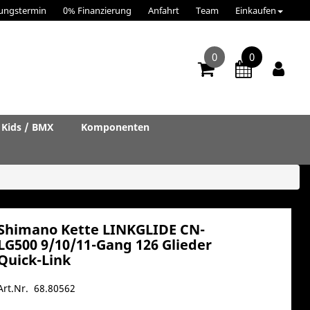
ungstermin
0% Finanzierung
Anfahrt
Team
Einkaufen
0
0
Kids / BMX
Komponenten
Shimano Kette LINKGLIDE CN-
LG500 9/10/11-Gang 126 Glieder
Quick-Link
Art.Nr. 68.80562