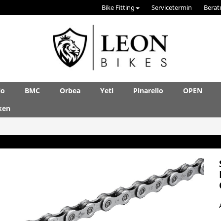
Bike Fitting
Servicetermin
Berat
lo
BMC
Orbea
Yeti
Pinarello
OPEN
ken