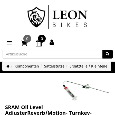
0
0
Toggle navigation
Komponenten
Sattelstütze
Ersatzteile / Kleinteile
SRAM Oil Level
AdjusterReverb/Motion- Turnkey-