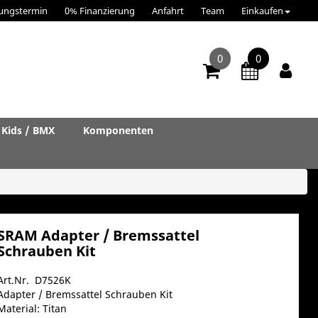
ungstermin
0% Finanzierung
Anfahrt
Team
Einkaufen
0
0
Kids / BMX
Komponenten
SRAM Adapter / Bremssattel
Schrauben Kit
Art.Nr. D7526K
Adapter / Bremssattel Schrauben Kit
Material: Titan