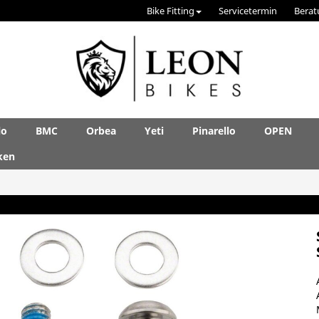
Bike Fitting
Servicetermin
Berat
lo
BMC
Orbea
Yeti
Pinarello
OPEN
ken