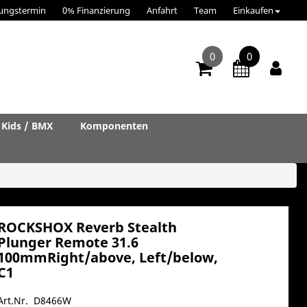
ungstermin
0% Finanzierung
Anfahrt
Team
Einkaufen
0
0
Kids / BMX
Komponenten
ROCKSHOX Reverb Stealth
Plunger Remote 31.6
100mmRight/above, Left/below,
C1
Art.Nr. D8466W