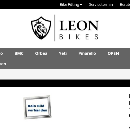
Bike Fitting
Servicetermin
Berat
lo
BMC
Orbea
Yeti
Pinarello
OPEN
ken