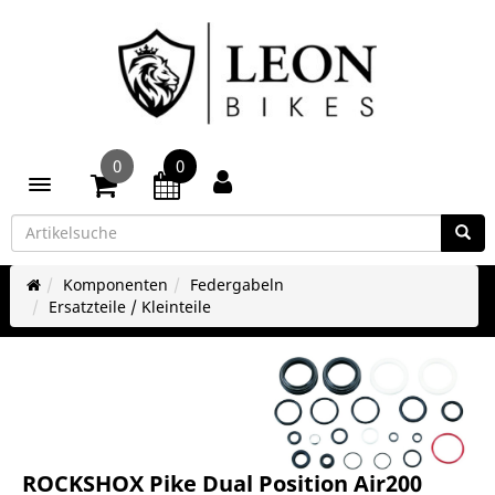
0
0
Toggle navigation
Komponenten
Federgabeln
Ersatzteile / Kleinteile
ROCKSHOX Pike Dual Position Air200