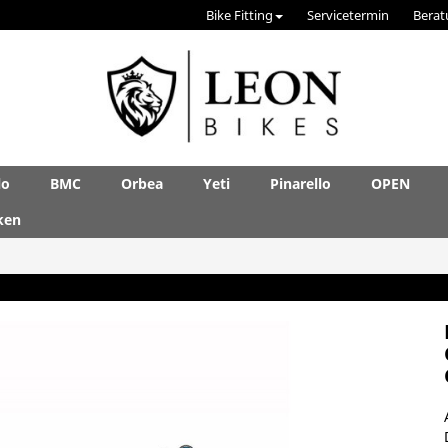
Bike Fitting
Servicetermin
Berat
lo
BMC
Orbea
Yeti
Pinarello
OPEN
ken