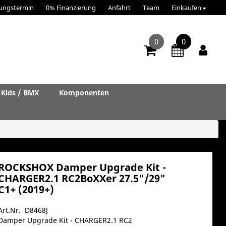
ungstermin
0% Finanzierung
Anfahrt
Team
Einkaufen
0
0
Kids / BMX
Komponenten
ROCKSHOX Damper Upgrade Kit -
CHARGER2.1 RC2BoXXer 27.5"/29"
C1+ (2019+)
Art.Nr. D8468J
Damper Upgrade Kit - CHARGER2.1 RC2