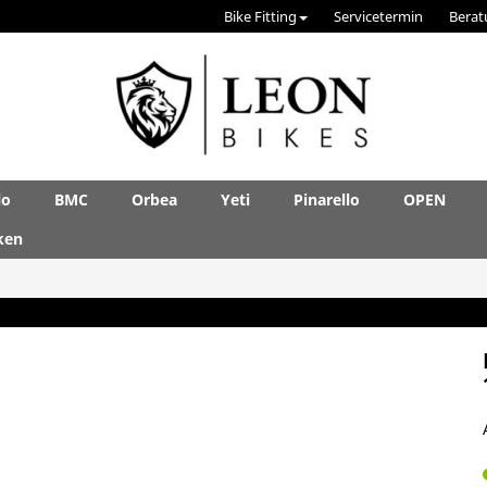
Bike Fitting
Servicetermin
Berat
lo
BMC
Orbea
Yeti
Pinarello
OPEN
ken