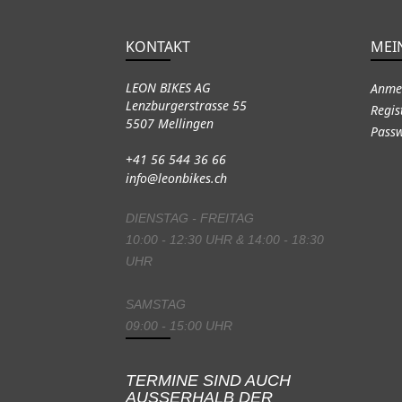
KONTAKT
MEI
LEON BIKES AG
Anme
Lenzburgerstrasse 55
Regis
5507 Mellingen
Passw
+41 56 544 36 66
info@leonbikes.ch
DIENSTAG - FREITAG
10:00 - 12:30 UHR & 14:00 - 18:30
UHR
SAMSTAG
09:00 - 15:00 UHR
TERMINE SIND AUCH
AUSSERHALB DER