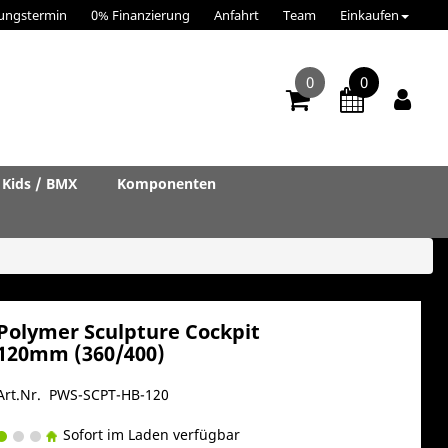
ungstermin
0% Finanzierung
Anfahrt
Team
Einkaufen
0
0
Kids / BMX
Komponenten
Polymer Sculpture Cockpit
120mm (360/400)
Art.Nr. PWS-SCPT-HB-120
Sofort im Laden verfügbar