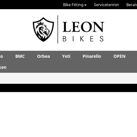
Bike Fitting
Servicetermin
Berat
lo
BMC
Orbea
Yeti
Pinarello
OPEN
ken