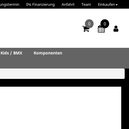
ungstermin
0% Finanzierung
Anfahrt
Team
Einkaufen
0
0
Kids / BMX
Komponenten